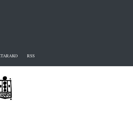
TARAKO
RSS