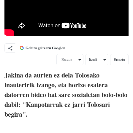
Gehitu gaitzazu Googlen
Entzun
Itzuli
Erraztu
Jakina da aurten ez dela Tolosako
inauteririk izango, eta horixe esatera
datorren bideo bat sare sozialetan bolo-bolo
dabil: "Kanpotarrak ez jarri Tolosari
begira".