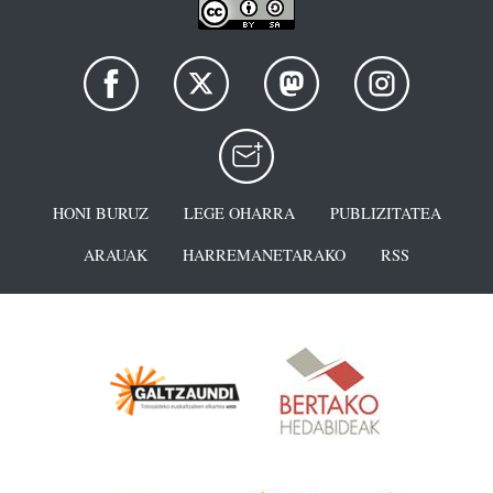
HONI BURUZ
LEGE OHARRA
PUBLIZITATEA
ARAUAK
HARREMANETARAKO
RSS