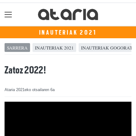
INAUTERIAK 2021
SARRERA
INAUTERIAK 2021
INAUTERIAK GOGORATZ
Zatoz 2022!
Ataria
2021eko otsailaren 6a