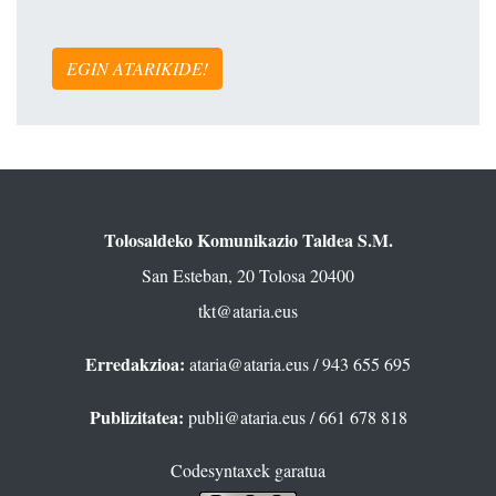
EGIN ATARIKIDE!
Tolosaldeko Komunikazio Taldea S.M.
San Esteban, 20 Tolosa 20400
tkt@ataria.eus
Erredakzioa:
ataria@ataria.eus
/ 943 655 695
Publizitatea:
publi@ataria.eus
/ 661 678 818
Codesyntaxek garatua