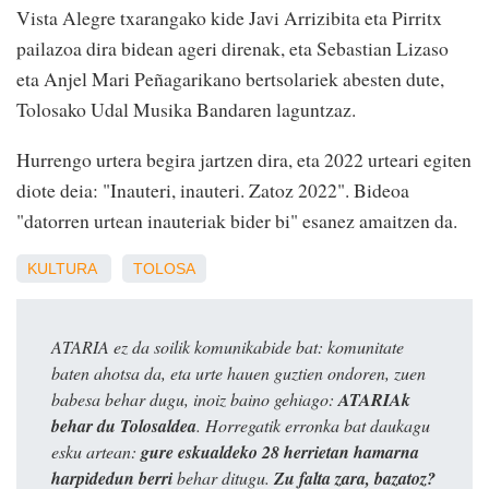
Vista Alegre txarangako kide Javi Arrizibita eta Pirritx
pailazoa dira bidean ageri direnak, eta Sebastian Lizaso
eta Anjel Mari Peñagarikano bertsolariek abesten dute,
Tolosako Udal Musika Bandaren laguntzaz.
Hurrengo urtera begira jartzen dira, eta 2022 urteari egiten
diote deia: "Inauteri, inauteri. Zatoz 2022". Bideoa
"datorren urtean inauteriak bider bi" esanez amaitzen da.
KULTURA
TOLOSA
ATARIA ez da soilik komunikabide bat: komunitate
baten ahotsa da, eta urte hauen guztien ondoren, zuen
babesa behar dugu, inoiz baino gehiago:
ATARIAk
behar du Tolosaldea
. Horregatik erronka bat daukagu
esku artean:
gure eskualdeko 28 herrietan hamarna
harpidedun berri
behar ditugu.
Zu falta zara, bazatoz?