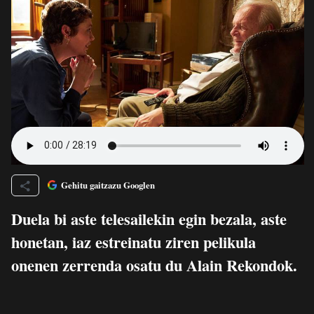
Gehitu gaitzazu Googlen
Duela bi aste telesailekin egin bezala, aste
honetan, iaz estreinatu ziren pelikula
onenen zerrenda osatu du Alain Rekondok.