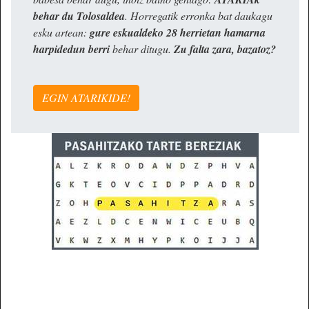
behar du Tolosaldea
. Horregatik erronka bat daukagu
esku artean:
gure eskualdeko 28 herrietan hamarna
harpidedun berri
behar ditugu.
Zu falta zara, bazatoz?
EGIN ATARIKIDE!