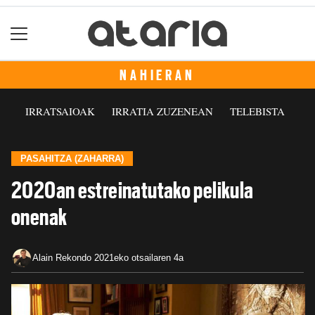
NAHIERAN
IRRATSAIOAK
IRRATIA ZUZENEAN
TELEBISTA
PASAHITZA (ZAHARRA)
2020an estreinatutako pelikula
onenak
Alain Rekondo
2021eko otsailaren 4a