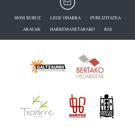
HONI BURUZ
LEGE OHARRA
PUBLIZITATEA
ARAUAK
HARREMANETARAKO
RSS