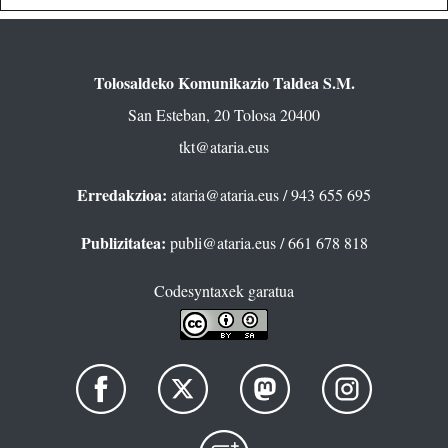
Tolosaldeko Komunikazio Taldea S.M.
San Esteban, 20 Tolosa 20400
tkt@ataria.eus
Erredakzioa:
ataria@ataria.eus
/ 943 655 695
Publizitatea:
publi@ataria.eus
/ 661 678 818
Codesyntaxek garatua