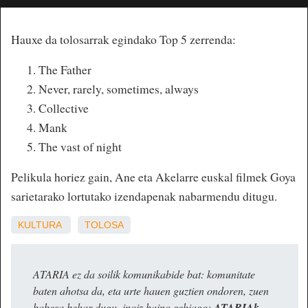
Hauxe da tolosarrak egindako Top 5 zerrenda:
The Father
Never, rarely, sometimes, always
Collective
Mank
The vast of night
Pelikula horiez gain, Ane eta Akelarre euskal filmek Goya
sarietarako lortutako izendapenak nabarmendu ditugu.
KULTURA
TOLOSA
ATARIA ez da soilik komunikabide bat: komunitate
baten ahotsa da, eta urte hauen guztien ondoren, zuen
babesa behar dugu, inoiz baino gehiago:
ATARIAk