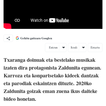
Gehitu gaitzazu Googlen
Entzun
Itzuli
Erraztu
Txaranga doinuak eta bestelako musikak
izaten dira protagonista Zaldunita egunean.
Karroza eta konpartsetako kideek dantzak
eta parodiak eskaintzen dituzte. 2020ko
Zaldunita goizak eman zuena ikus daiteke
bideo honetan.