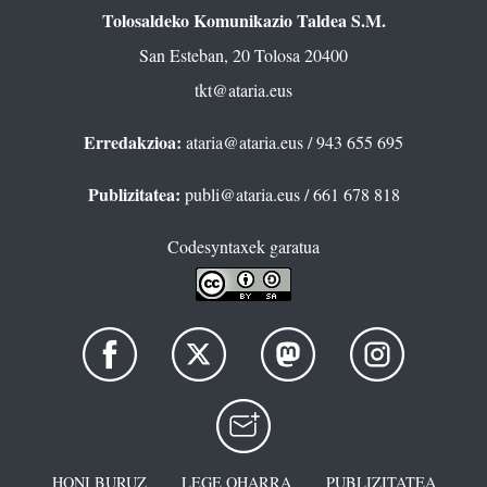
Tolosaldeko Komunikazio Taldea S.M.
San Esteban, 20 Tolosa 20400
tkt@ataria.eus
Erredakzioa:
ataria@ataria.eus
/ 943 655 695
Publizitatea:
publi@ataria.eus
/ 661 678 818
Codesyntaxek garatua
HONI BURUZ
LEGE OHARRA
PUBLIZITATEA