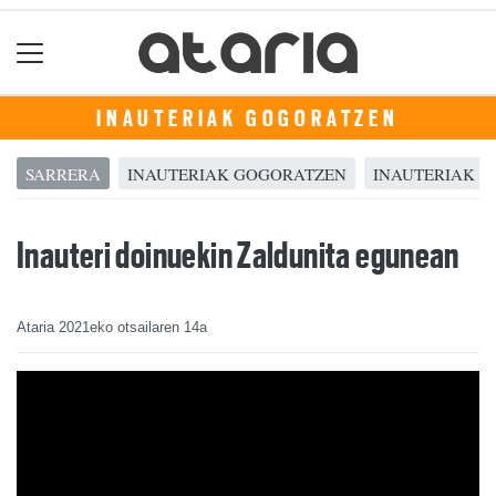
INAUTERIAK GOGORATZEN
SARRERA
INAUTERIAK GOGORATZEN
INAUTERIAK 20
Inauteri doinuekin Zaldunita egunean
Ataria
2021eko otsailaren 14a