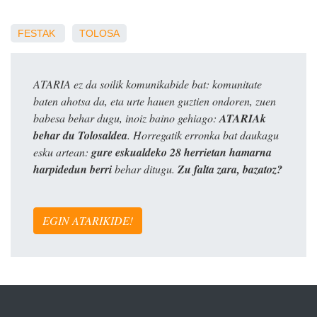
FESTAK
TOLOSA
ATARIA ez da soilik komunikabide bat: komunitate
baten ahotsa da, eta urte hauen guztien ondoren, zuen
babesa behar dugu, inoiz baino gehiago:
ATARIAk
behar du Tolosaldea
. Horregatik erronka bat daukagu
esku artean:
gure eskualdeko 28 herrietan hamarna
harpidedun berri
behar ditugu.
Zu falta zara, bazatoz?
EGIN ATARIKIDE!