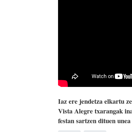
Iaz ere jendetza elkartu z
Vista Alegre txarangak ina
festan sartzen dituen unea 