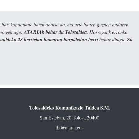
bat: komunitate baten ahotsa da, eta urte hauen guztien ondoren,
ino gehiago:
ATARIAk behar du Tolosaldea
. Horregatik erronka
kualdeko 28 herrietan hamarna harpidedun berri
behar ditugu.
Zu
Tolosaldeko Komunikazio Taldea S.M.
San Esteban, 20 Tolosa 20400
tkt@ataria.eus