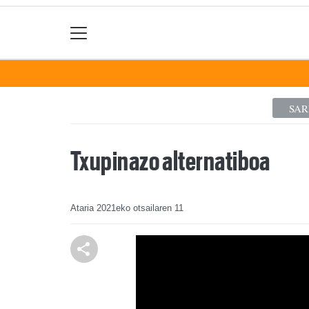
SA
Txupinazo alternatiboa
Ataria
2021eko otsailaren 11