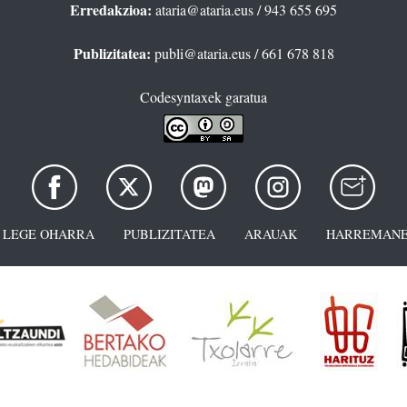
Erredakzioa:
ataria@ataria.eus
/ 943 655 695
Publizitatea:
publi@ataria.eus
/ 661 678 818
Codesyntaxek garatua
LEGE OHARRA
PUBLIZITATEA
ARAUAK
HARREMANE