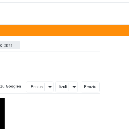
K 2021
azu Googlen
Entzun
Itzuli
Erraztu