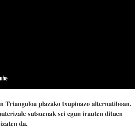
en Trianguloa plazako txupinazo alternatiboan.
uterizale sutsuenak sei egun irauten dituen
izaten da.