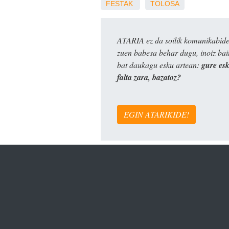
FESTAK
TOLOSA
ATARIA ez da soilik komunikabide 
zuen babesa behar dugu, inoiz ba
bat daukagu esku artean:
gure es
falta zara, bazatoz?
EGIN ATARIKIDE!