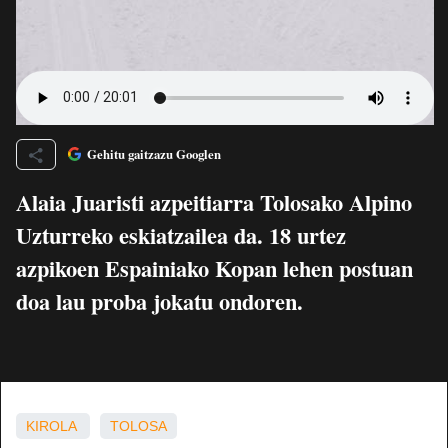
Gehitu gaitzazu Googlen
Alaia Juaristi azpeitiarra Tolosako Alpino
Uzturreko eskiatzailea da. 18 urtez
azpikoen Espainiako Kopan lehen postuan
doa lau proba jokatu ondoren.
KIROLA
TOLOSA