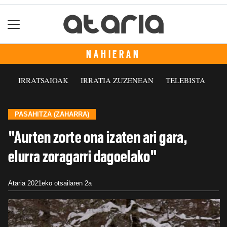
NAHIERAN
IRRATSAIOAK
IRRATIA ZUZENEAN
TELEBISTA
PASAHITZA (ZAHARRA)
"Aurten zorte ona izaten ari gara,
elurra zoragarri dagoelako"
Ataria
2021eko otsailaren 2a