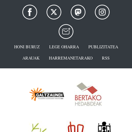
HONI BURUZ
LEGE OHARRA
PUBLIZITATEA
ARAUAK
HARREMANETARAKO
RSS