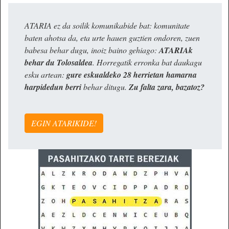
ATARIA ez da soilik komunikabide bat: komunitate
baten ahotsa da, eta urte hauen guztien ondoren, zuen
babesa behar dugu, inoiz baino gehiago:
ATARIAk
behar du Tolosaldea
. Horregatik erronka bat daukagu
esku artean:
gure eskualdeko 28 herrietan hamarna
harpidedun berri
behar ditugu.
Zu falta zara, bazatoz?
EGIN ATARIKIDE!