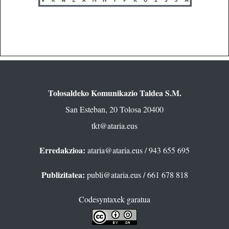
Tolosaldeko Komunikazio Taldea S.M.
San Esteban, 20 Tolosa 20400
tkt@ataria.eus
Erredakzioa:
ataria@ataria.eus
/ 943 655 695
Publizitatea:
publi@ataria.eus
/ 661 678 818
Codesyntaxek garatua