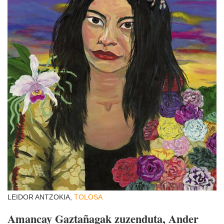
LEIDOR ANTZOKIA,
TOLOSA
Amancay Gaztañagak zuzenduta, Ander