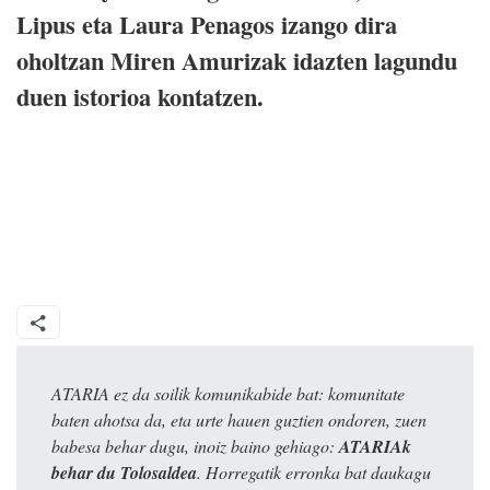
Lipus eta Laura Penagos izango dira
oholtzan Miren Amurizak idazten lagundu
duen istorioa kontatzen.
ATARIA ez da soilik komunikabide bat: komunitate
baten ahotsa da, eta urte hauen guztien ondoren, zuen
babesa behar dugu, inoiz baino gehiago:
ATARIAk
behar du Tolosaldea
. Horregatik erronka bat daukagu