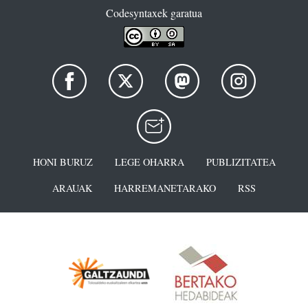
Codesyntaxek garatua
HONI BURUZ
LEGE OHARRA
PUBLIZITATEA
ARAUAK
HARREMANETARAKO
RSS