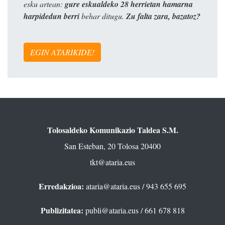
esku artean:
gure eskualdeko 28 herrietan hamarna
harpidedun berri
behar ditugu.
Zu falta zara, bazatoz?
EGIN ATARIKIDE!
Tolosaldeko Komunikazio Taldea S.M.
San Esteban, 20 Tolosa 20400
tkt@ataria.eus
Erredakzioa:
ataria@ataria.eus
/ 943 655 695
Publizitatea:
publi@ataria.eus
/ 661 678 818