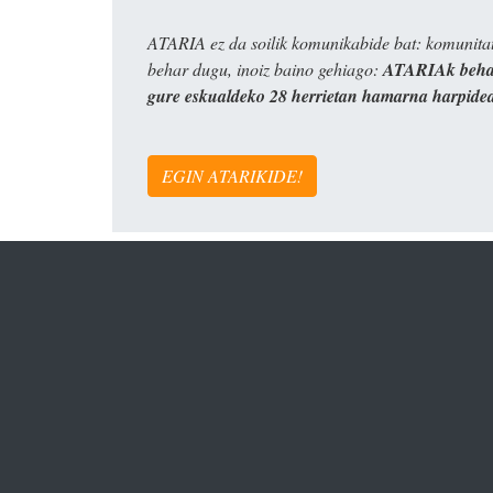
ATARIA ez da soilik komunikabide bat: komunitat
behar dugu, inoiz baino gehiago:
ATARIAk behar
gure eskualdeko 28 herrietan hamarna harpide
EGIN ATARIKIDE!