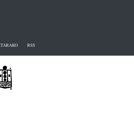
TARAKO
RSS