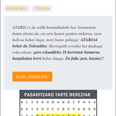
EKONOMIA
TOLOSA
ATARIA ez da soilik komunikabide bat: komunitate
baten ahotsa da, eta urte hauen guztien ondoren, zuen
babesa behar dugu, inoiz baino gehiago:
ATARIAk
behar du Tolosaldea
. Horregatik erronka bat daukagu
esku artean:
gure eskualdeko 28 herrietan hamarna
harpidedun berri
behar ditugu.
Zu falta zara, bazatoz?
EGIN ATARIKIDE!