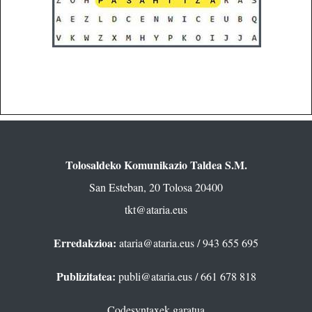
Tolosaldeko Komunikazio Taldea S.M.
San Esteban, 20 Tolosa 20400
tkt@ataria.eus
Erredakzioa:
ataria@ataria.eus
/ 943 655 695
Publizitatea:
publi@ataria.eus
/ 661 678 818
Codesyntaxek garatua