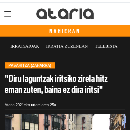
NAHIERAN
IRRATSAIOAK
IRRATIA ZUZENEAN
TELEBISTA
PASAHITZA (ZAHARRA)
"Diru laguntzak iritsiko zirela hitz
eman zuten, baina ez dira iritsi"
Ataria
2021eko urtarrilaren 25a