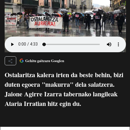
Gehitu gaitzazu Googlen
Ostalaritza kalera irten da beste behin, bizi
duten egoera "makurra" dela salatzera.
Jaione Agirre Izarra tabernako langileak
Ataria Irratian hitz egin du.