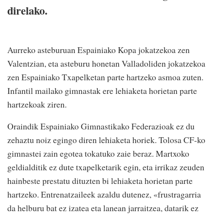
direlako.
Aurreko asteburuan Espainiako Kopa jokatzekoa zen
Valentzian, eta asteburu honetan Valladoliden jokatzekoa
zen Espainiako Txapelketan parte hartzeko asmoa zuten.
Infantil mailako gimnastak ere lehiaketa horietan parte
hartzekoak ziren.
Oraindik Espainiako Gimnastikako Federazioak ez du
zehaztu noiz egingo diren lehiaketa horiek. Tolosa CF-ko
gimnastei zain egotea tokatuko zaie beraz. Martxoko
geldialditik ez dute txapelketarik egin, eta irrikaz zeuden
hainbeste prestatu dituzten bi lehiaketa horietan parte
hartzeko. Entrenatzaileek azaldu dutenez, «frustragarria
da helburu bat ez izatea eta lanean jarraitzea, datarik ez