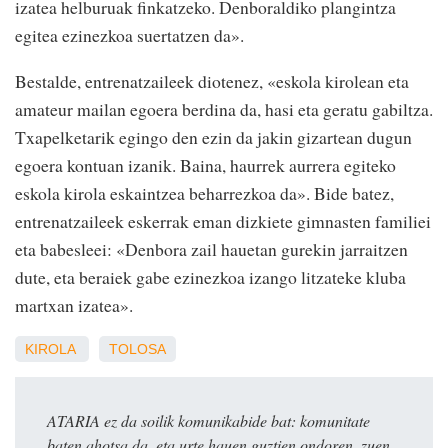
izatea helburuak finkatzeko. Denboraldiko plangintza
egitea ezinezkoa suertatzen da».
Bestalde, entrenatzaileek diotenez, «eskola kirolean eta
amateur mailan egoera berdina da, hasi eta geratu gabiltza.
Txapelketarik egingo den ezin da jakin gizartean dugun
egoera kontuan izanik. Baina, haurrek aurrera egiteko
eskola kirola eskaintzea beharrezkoa da». Bide batez,
entrenatzaileek eskerrak eman dizkiete gimnasten familiei
eta babesleei: «Denbora zail hauetan gurekin jarraitzen
dute, eta beraiek gabe ezinezkoa izango litzateke kluba
martxan izatea».
KIROLA
TOLOSA
ATARIA ez da soilik komunikabide bat: komunitate
baten ahotsa da, eta urte hauen guztien ondoren, zuen