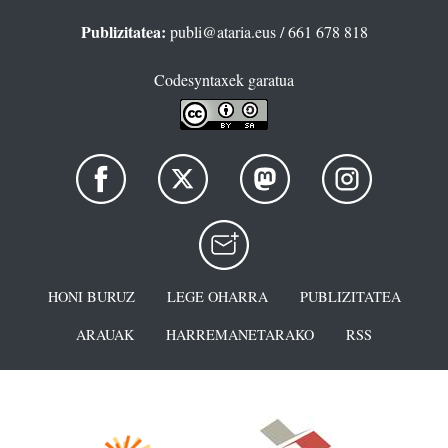
Publizitatea:
publi@ataria.eus
/ 661 678 818
Codesyntaxek garatua
HONI BURUZ
LEGE OHARRA
PUBLIZITATEA
ARAUAK
HARREMANETARAKO
RSS