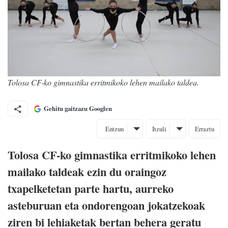
Tolosa CF-ko gimnastika erritmikoko lehen mailako taldea.
Gehitu gaitzazu Googlen
Entzun
Itzuli
Erraztu
Tolosa CF-ko gimnastika erritmikoko lehen
mailako taldeak ezin du oraingoz
txapelketetan parte hartu, aurreko
asteburuan eta ondorengoan jokatzekoak
ziren bi lehiaketak bertan behera geratu