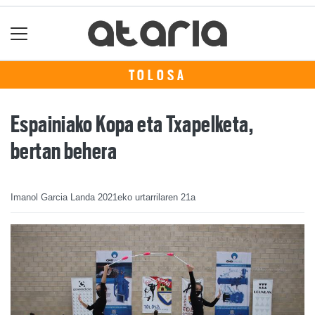
TOLOSA
Espainiako Kopa eta Txapelketa,
bertan behera
Imanol Garcia Landa
2021eko urtarrilaren 21a