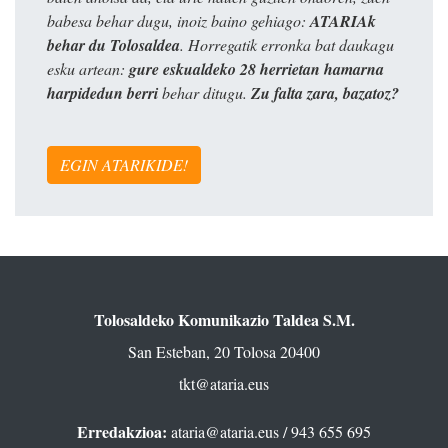
babesa behar dugu, inoiz baino gehiago:
ATARIAk
behar du Tolosaldea
. Horregatik erronka bat daukagu
esku artean:
gure eskualdeko 28 herrietan hamarna
harpidedun berri
behar ditugu.
Zu falta zara, bazatoz?
EGIN ATARIKIDE!
Tolosaldeko Komunikazio Taldea S.M.
San Esteban, 20 Tolosa 20400
tkt@ataria.eus
Erredakzioa:
ataria@ataria.eus
/ 943 655 695