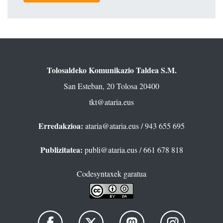
Tolosaldeko Komunikazio Taldea S.M.
San Esteban, 20 Tolosa 20400
tkt@ataria.eus
Erredakzioa:
ataria@ataria.eus
/ 943 655 695
Publizitatea:
publi@ataria.eus
/ 661 678 818
Codesyntaxek garatua