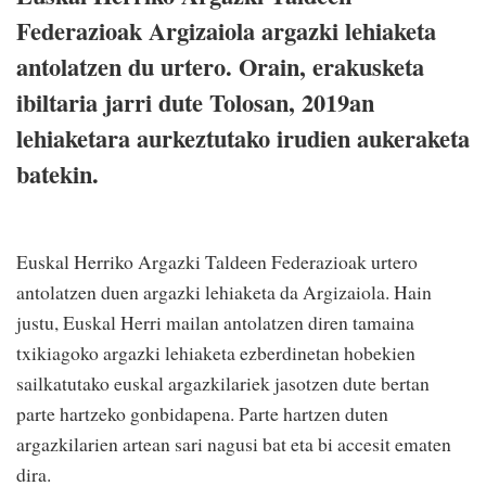
Federazioak Argizaiola argazki lehiaketa
antolatzen du urtero. Orain, erakusketa
ibiltaria jarri dute Tolosan, 2019an
lehiaketara aurkeztutako irudien aukeraketa
batekin.
Euskal Herriko Argazki Taldeen Federazioak urtero
antolatzen duen argazki lehiaketa da Argizaiola. Hain
justu, Euskal Herri mailan antolatzen diren tamaina
txikiagoko argazki lehiaketa ezberdinetan hobekien
sailkatutako euskal argazkilariek jasotzen dute bertan
parte hartzeko gonbidapena. Parte hartzen duten
argazkilarien artean sari nagusi bat eta bi accesit ematen
dira.