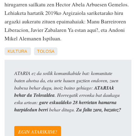
hirugarren sailkatu zen Hector Abela Arbuesen Gemelos.
Lehiaketa hartatik 2019ko Argizaiola sariketarako hiru
argazki aukeratu zituen epaimahaiak: Manu Barreiroren
Liberacion, Javier Zabalaren Ya estan aquí!, eta Andoni
Mikel Alemanen Ispiluan.
KULTURA
TOLOSA
ATARIA ez da soilik komunikabide bat: komunitate
baten ahotsa da, eta urte hauen guztien ondoren, zuen
babesa behar dugu, inoiz baino gehiago:
ATARIAk
behar du Tolosaldea
. Horregatik erronka bat daukagu
esku artean:
gure eskualdeko 28 herrietan hamarna
harpidedun berri
behar ditugu.
Zu falta zara, bazatoz?
EGIN ATARIKIDE!