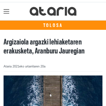
TOLOSA
Argizaiola argazki lehiaketaren
erakusketa, Aranburu Jauregian
Ataria
2021eko urtarrilaren 20a