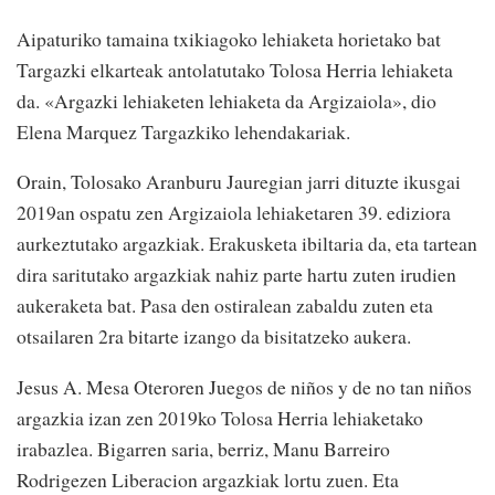
Aipaturiko tamaina txikiagoko lehiaketa horietako bat
Targazki elkarteak antolatutako Tolosa Herria lehiaketa
da. «Argazki lehiaketen lehiaketa da Argizaiola», dio
Elena Marquez Targazkiko lehendakariak.
Orain, Tolosako Aranburu Jauregian jarri dituzte ikusgai
2019an ospatu zen Argizaiola lehiaketaren 39. ediziora
aurkeztutako argazkiak. Erakusketa ibiltaria da, eta tartean
dira saritutako argazkiak nahiz parte hartu zuten irudien
aukeraketa bat. Pasa den ostiralean zabaldu zuten eta
otsailaren 2ra bitarte izango da bisitatzeko aukera.
Jesus A. Mesa Oteroren Juegos de niños y de no tan niños
argazkia izan zen 2019ko Tolosa Herria lehiaketako
irabazlea. Bigarren saria, berriz, Manu Barreiro
Rodrigezen Liberacion argazkiak lortu zuen. Eta