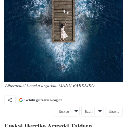
'Liberacion' izeneko argazkia. MANU BARREIRO
Gehitu gaitzazu Googlen
Entzun
Itzuli
Erraztu
Euskal Herriko Argazki Taldeen