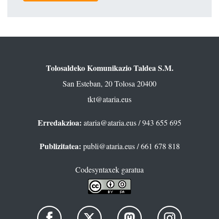
Tolosaldeko Komunikazio Taldea S.M.
San Esteban, 20 Tolosa 20400
tkt@ataria.eus
Erredakzioa:
ataria@ataria.eus
/ 943 655 695
Publizitatea:
publi@ataria.eus
/ 661 678 818
Codesyntaxek garatua