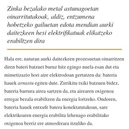
Zinka bezalako metal astunagoetan
oinarritutakoak, aldiz, entzumena
hobetzeko gailuetan edota mendian aurki
daitezkeen hesi elektrifikatuak elikatzeko
erabiltzen dira
Hala ere, naturan aurki daitezkeen prozesuetan oinarritzen
diren bateri batzuei buruz hitz egingo nuela esan dut eta
mimetizazio hori aire elektrodoan gertatzen da: bateria
hauek
arnastu
egiten dute. Zirrikitu txiki batzuen bidez,
bateria barrura airea sartzen da, eta airearen oxigenoa
erregai bezala erabiltzen da energia lortzeko. Ondoren,
bateria hauek entxufe batera konektatutakoan, sare
elektrikoaren energia erabilita lehenago erabilitako
oxigenoa berriz ere atmosferara itzuliko da.