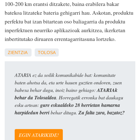
100-200 km erantsi ditzakete, baina erabilera bakar
batekoa litzateke bateria gehigarri hau. Askotan, produktu
perfektu bat izan bitartean oso baliagarria da produktu
inperfektuen neurriko aplikazioak aurkitzea, ikerketan
inbertitutako diruaren errentagarritasuna lortzeko.
ZIENTZIA
TOLOSA
ATARIA ez da soilik komunikabide bat: komunitate
baten ahotsa da, eta urte hauen guztien ondoren, zuen
babesa behar dugu, inoiz baino gehiago:
ATARIAk
behar du Tolosaldea
. Horregatik erronka bat daukagu
esku artean:
gure eskualdeko 28 herrietan hamarna
harpidedun berri
behar ditugu.
Zu falta zara, bazatoz?
EGIN ATARIKIDE!