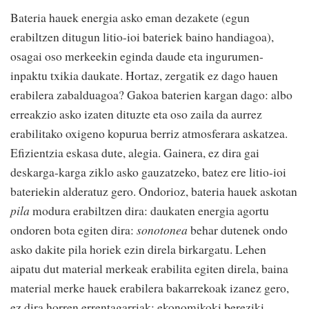
Bateria hauek energia asko eman dezakete (egun
erabiltzen ditugun litio-ioi bateriek baino handiagoa),
osagai oso merkeekin eginda daude eta ingurumen-
inpaktu txikia daukate. Hortaz, zergatik ez dago hauen
erabilera zabalduagoa? Gakoa baterien kargan dago: albo
erreakzio asko izaten dituzte eta oso zaila da aurrez
erabilitako oxigeno kopurua berriz atmosferara askatzea.
Efizientzia eskasa dute, alegia. Gainera, ez dira gai
deskarga-karga ziklo asko gauzatzeko, batez ere litio-ioi
bateriekin alderatuz gero. Ondorioz, bateria hauek askotan
pila
modura erabiltzen dira: daukaten energia agortu
ondoren bota egiten dira:
sonotonea
behar dutenek ondo
asko dakite pila horiek ezin direla birkargatu. Lehen
aipatu dut material merkeak erabilita egiten direla, baina
material merke hauek erabilera bakarrekoak izanez gero,
ez dira horren errentagarriak: ekonomikoki bereziki