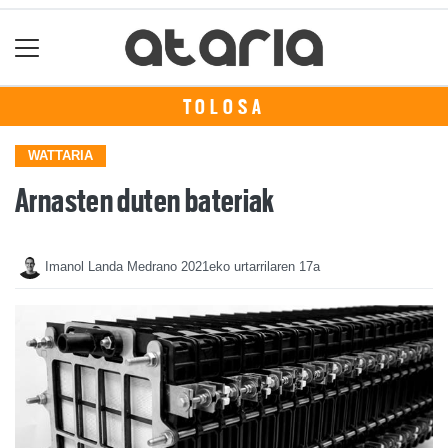
TOLOSA
WATTARIA
Arnasten duten bateriak
Imanol Landa Medrano
2021eko urtarrilaren 17a