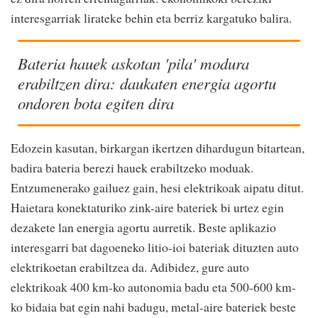
interesgarriak lirateke behin eta berriz kargatuko balira.
Bateria hauek askotan 'pila' modura
erabiltzen dira: daukaten energia agortu
ondoren bota egiten dira
Edozein kasutan, birkargan ikertzen dihardugun bitartean,
badira bateria berezi hauek erabiltzeko moduak.
Entzumenerako gailuez gain, hesi elektrikoak aipatu ditut.
Haietara konektaturiko zink-aire bateriek bi urtez egin
dezakete lan energia agortu aurretik. Beste aplikazio
interesgarri bat dagoeneko litio-ioi bateriak dituzten auto
elektrikoetan erabiltzea da. Adibidez, gure auto
elektrikoak 400 km-ko autonomia badu eta 500-600 km-
ko bidaia bat egin nahi badugu, metal-aire bateriek beste