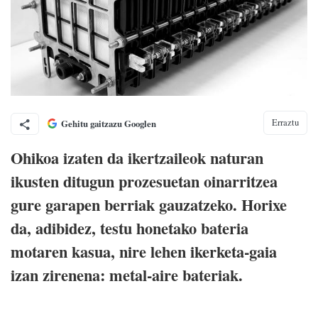
Erraztu
Gehitu gaitzazu Googlen
Ohikoa izaten da ikertzaileok naturan
ikusten ditugun prozesuetan oinarritzea
gure garapen berriak gauzatzeko. Horixe
da, adibidez, testu honetako bateria
motaren kasua, nire lehen ikerketa-gaia
izan zirenena: metal-aire bateriak.