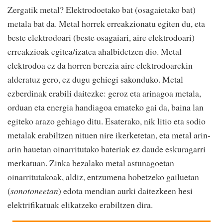
Zergatik metal? Elektrodoetako bat (osagaietako bat)
metala bat da. Metal horrek erreakzionatu egiten du, eta
beste elektrodoari (beste osagaiari, aire elektrodoari)
erreakzioak egitea/izatea ahalbidetzen dio. Metal
elektrodoa ez da horren berezia aire elektrodoarekin
alderatuz gero, ez dugu gehiegi sakonduko. Metal
ezberdinak erabili daitezke: geroz eta arinagoa metala,
orduan eta energia handiagoa emateko gai da, baina lan
egiteko arazo gehiago ditu. Esaterako, nik litio eta sodio
metalak erabiltzen nituen nire ikerketetan, eta metal arin-
arin hauetan oinarritutako bateriak ez daude eskuragarri
merkatuan. Zinka bezalako metal astunagoetan
oinarritutakoak, aldiz, entzumena hobetzeko gailuetan
(
sonotoneetan
) edota mendian aurki daitezkeen hesi
elektrifikatuak elikatzeko erabiltzen dira.