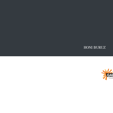
HONI BURUZ