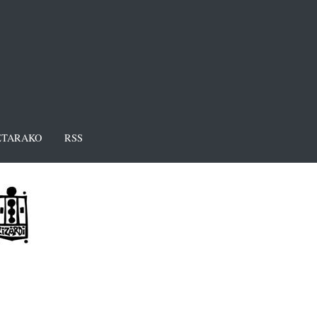
TARAKO
RSS