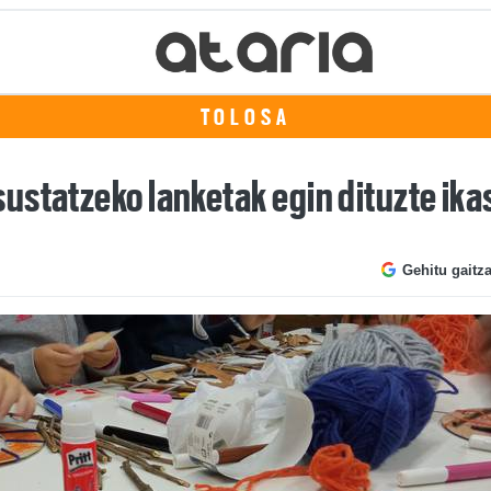
TOLOSA
ustatzeko lanketak egin dituzte ika
Gehitu gaitz