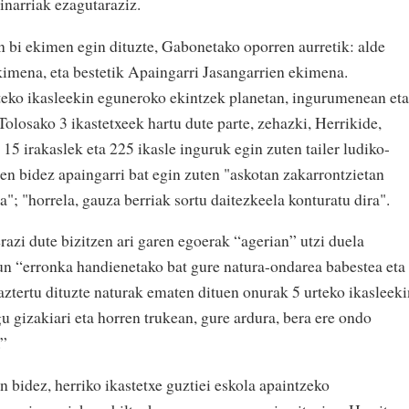
inarriak ezagutaraziz.
n bi ekimen egin dituzte, Gabonetako oporren aurretik: alde
imena, eta bestetik Apaingarri Jasangarrien ekimena.
eko ikasleekin eguneroko ekintzek planetan, ingurumenean eta
olosako 3 ikastetxeek hartu dute parte, zehazki, Herrikide,
5 irakaslek eta 225 ikasle inguruk egin zuten tailer ludiko-
en bidez apaingarri bat egin zuten "askotan zakarrontzietan
"; "horrela, gauza berriak sortu daitezkeela konturatu dira".
azi dute bizitzen ari garen egoerak “agerian” utzi duela
un “erronka handienetako bat gure natura-ondarea babestea eta
aztertu dituzte naturak ematen dituen onurak 5 urteko ikasleeki
 gizakiari eta horren trukean, gure ardura, bera ere ondo
.”
 bidez, herriko ikastetxe guztiei eskola apaintzeko