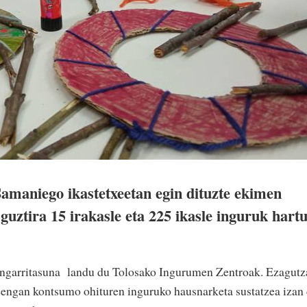
Samaniego ikastetxeetan egin dituzte ekimen
guztira 15 irakasle eta 225 ikasle inguruk hart
sangarritasuna landu du Tolosako Ingurumen Zentroak. Ezagutz
sleengan kontsumo ohituren inguruko hausnarketa sustatzea izan