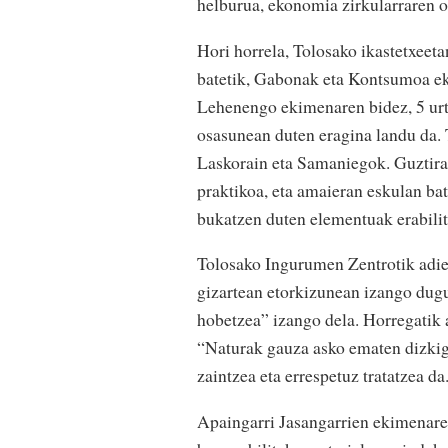
helburua, ekonomia zirkularraren o
Hori horrela, Tolosako ikastetxeeta
batetik, Gabonak eta Kontsumoa ek
Lehenengo ekimenaren bidez, 5 urt
osasunean duten eragina landu da. T
Laskorain eta Samaniegok. Guztira 1
praktikoa, eta amaieran eskulan bat
bukatzen duten elementuak erabilita
Tolosako Ingurumen Zentrotik adier
gizartean etorkizunean izango dug
hobetzea” izango dela. Horregatik 
“Naturak gauza asko ematen dizkigu
zaintzea eta errespetuz tratatzea da
Apaingarri Jasangarrien ekimenaren