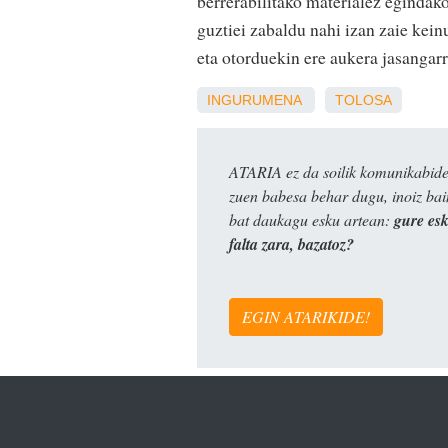
berrerabilitako materialez egindak
guztiei zabaldu nahi izan zaie kei
eta otorduekin ere aukera jasangarr
INGURUMENA
TOLOSA
ATARIA ez da soilik komunikabide 
zuen babesa behar dugu, inoiz ba
bat daukagu esku artean:
gure es
falta zara, bazatoz?
EGIN ATARIKIDE!