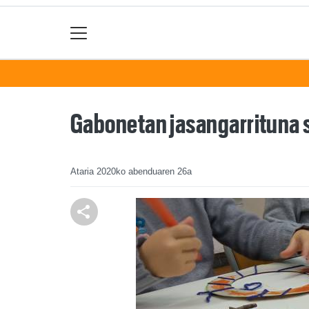
Gabonetan jasangarrituna s
Ataria
2020ko abenduaren 26a