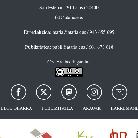
San Esteban, 20 Tolosa 20400
tkt@ataria.eus
Erredakzioa:
ataria@ataria.eus
/ 943 655 695
Publizitatea:
publi@ataria.eus
/ 661 678 818
Codesyntaxek garatua
LEGE OHARRA
PUBLIZITATEA
ARAUAK
HARREMANE