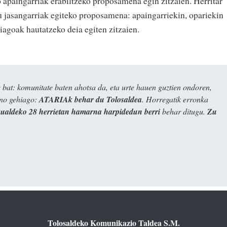
o apaingarriak erabiltzeko proposamena egin zitzaien. Herritar
nu jasangarriak egiteko proposamena: apaingarriekin, opariekin
iagoak hautatzeko deia egiten zitzaien.
bat: komunitate baten ahotsa da, eta urte hauen guztien ondoren,
ino gehiago:
ATARIAk behar du Tolosaldea
. Horregatik erronka
kualdeko 28 herrietan hamarna harpidedun berri
behar ditugu.
Zu
Tolosaldeko Komunikazio Taldea S.M.