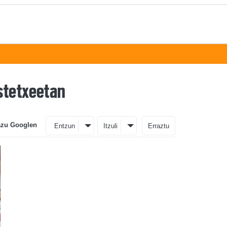
stetxeetan
azu Googlen
Entzun
Itzuli
Erraztu