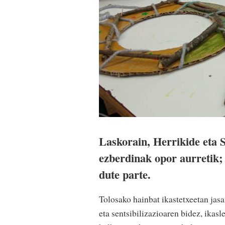
Laskorain, Herrikide eta 
ezberdinak opor aurretik; 
dute parte.
Tolosako hainbat ikastetxeetan ja
eta sentsibilizazioaren bidez, ika