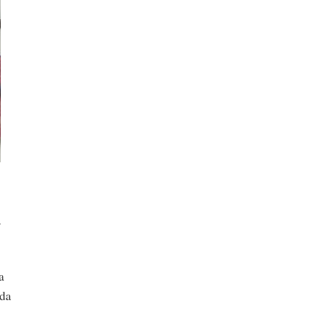
u
a
 da