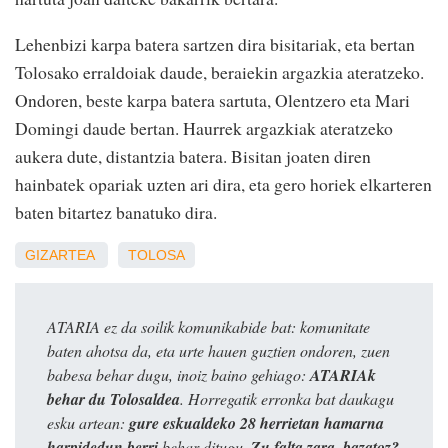
Lehenbizi karpa batera sartzen dira bisitariak, eta bertan
Tolosako erraldoiak daude, beraiekin argazkia ateratzeko.
Ondoren, beste karpa batera sartuta, Olentzero eta Mari
Domingi daude bertan. Haurrek argazkiak ateratzeko
aukera dute, distantzia batera. Bisitan joaten diren
hainbatek opariak uzten ari dira, eta gero horiek elkarteren
baten bitartez banatuko dira.
GIZARTEA
TOLOSA
ATARIA ez da soilik komunikabide bat: komunitate
baten ahotsa da, eta urte hauen guztien ondoren, zuen
babesa behar dugu, inoiz baino gehiago:
ATARIAk
behar du Tolosaldea
. Horregatik erronka bat daukagu
esku artean:
gure eskualdeko 28 herrietan hamarna
harpidedun berri
behar ditugu.
Zu falta zara, bazatoz?