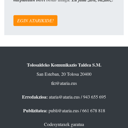
EGIN ATARIKIDE!
Tolosaldeko Komunikazio Taldea S.M.
San Esteban, 20 Tolosa 20400
tkt@ataria.eus
Erredakzioa:
ataria@ataria.eus
/ 943 655 695
Publizitatea:
publi@ataria.eus
/ 661 678 818
Codesyntaxek garatua