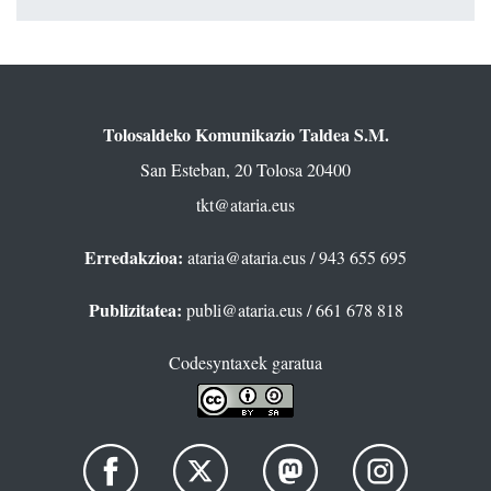
Tolosaldeko Komunikazio Taldea S.M.
San Esteban, 20 Tolosa 20400
tkt@ataria.eus
Erredakzioa:
ataria@ataria.eus
/ 943 655 695
Publizitatea:
publi@ataria.eus
/ 661 678 818
Codesyntaxek garatua