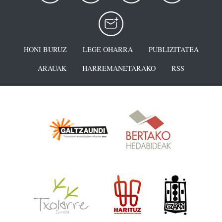
HONI BURUZ
LEGE OHARRA
PUBLIZITATEA
ARAUAK
HARREMANETARAKO
RSS