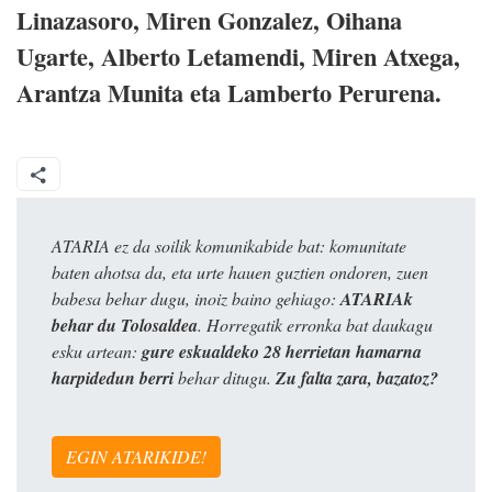
Linazasoro, Miren Gonzalez, Oihana
Ugarte, Alberto Letamendi, Miren Atxega,
Arantza Munita eta Lamberto Perurena.
ATARIA ez da soilik komunikabide bat: komunitate
baten ahotsa da, eta urte hauen guztien ondoren, zuen
babesa behar dugu, inoiz baino gehiago:
ATARIAk
behar du Tolosaldea
. Horregatik erronka bat daukagu
esku artean:
gure eskualdeko 28 herrietan hamarna
harpidedun berri
behar ditugu.
Zu falta zara, bazatoz?
EGIN ATARIKIDE!