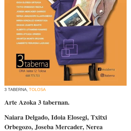
3 TABERNA,
TOLOSA
Arte Azoka 3 tabernan.
Naiara Delgado, Idoia Elosegi, Txitxi
Orbegozo, Joseba Mercader, Nerea