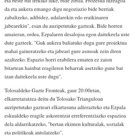
eta beste bat irekiko luke, bide zibila. Prozesua luzeagoa
da eta aukera emango digu negoziazio bide berriak
zabaltzeko, adibidez, udalarekin edo eraikinaren
jabearekin", esan du auzipetutako gazteak. Bide horren
amaieran, ordea, Ezpalaren desalojoa egon daitekeela uste
dute gazteek. "Guk aukera baliatuko dugu gure proiektua
mahai gaineratzeko eta jabeari gure asmoak zein diren
azaltzeko. Espazio horri erabilera ematen ez zaion
bitartean hainbat eragileren beharrak asetzeko gune bat
izan daitekeela uste dugu".
Tolosaldeko Gazte Fronteak, gaur 20:00etan,
elkarretaratzea deitu du Tolosako Trianguloan
auzipetutako gazteari elkartasuna adierazteko eta Ezpala
eskualdeko eragile askorentzat erreferentziazko espazioa
dela aldarrikatzeko, "bertan ekimen kulturalak, sozialak
eta politikoak antolatzeko".