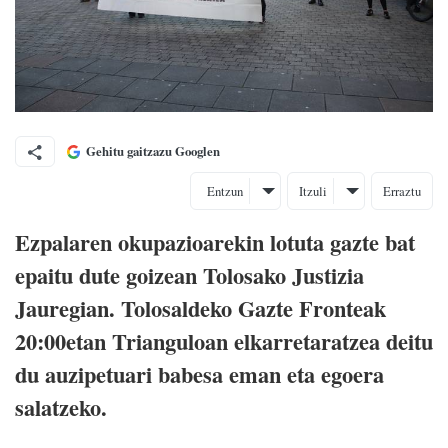
Gehitu gaitzazu Googlen
Entzun
Itzuli
Erraztu
Ezpalaren okupazioarekin lotuta gazte bat
epaitu dute goizean Tolosako Justizia
Jauregian. Tolosaldeko Gazte Fronteak
20:00etan Trianguloan elkarretaratzea deitu
du auzipetuari babesa eman eta egoera
salatzeko.