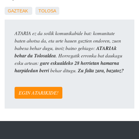
GAZTEAK
TOLOSA
ATARIA ez da soilik komunikabide bat: komunitate
baten ahotsa da, eta urte hauen guztien ondoren, zuen
babesa behar dugu, inoiz baino gehiago:
ATARIAk
behar du Tolosaldea
. Horregatik erronka bat daukagu
esku artean:
gure eskualdeko 28 herrietan hamarna
harpidedun berri
behar ditugu.
Zu falta zara, bazatoz?
EGIN ATARIKIDE!