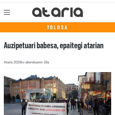
TOLOSA
Auzipetuari babesa, epaitegi atarian
Ataria
2020ko abenduaren 18a