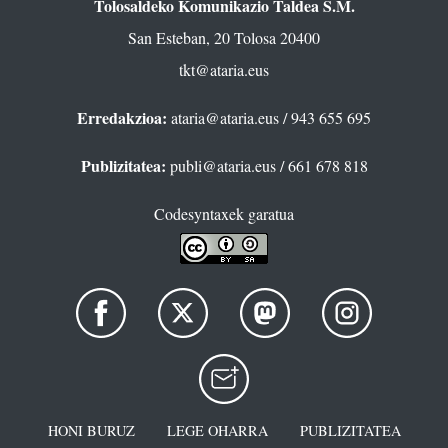
Tolosaldeko Komunikazio Taldea S.M.
San Esteban, 20 Tolosa 20400
tkt@ataria.eus
Erredakzioa:
ataria@ataria.eus
/ 943 655 695
Publizitatea:
publi@ataria.eus
/ 661 678 818
Codesyntaxek garatua
HONI BURUZ
LEGE OHARRA
PUBLIZITATEA