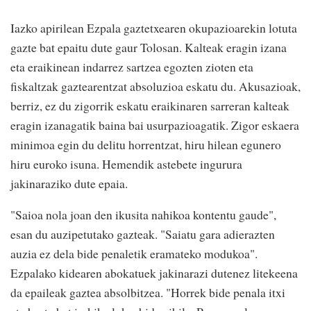
Iazko apirilean Ezpala gaztetxearen okupazioarekin lotuta
gazte bat epaitu dute gaur Tolosan. Kalteak eragin izana
eta eraikinean indarrez sartzea egozten zioten eta
fiskaltzak gaztearentzat absoluzioa eskatu du. Akusazioak,
berriz, ez du zigorrik eskatu eraikinaren sarreran kalteak
eragin izanagatik baina bai usurpazioagatik. Zigor eskaera
minimoa egin du delitu horrentzat, hiru hilean egunero
hiru euroko isuna. Hemendik astebete ingurura
jakinaraziko dute epaia.
"Saioa nola joan den ikusita nahikoa kontentu gaude",
esan du auzipetutako gazteak. "Saiatu gara adierazten
auzia ez dela bide penaletik eramateko modukoa".
Ezpalako kidearen abokatuek jakinarazi dutenez litekeena
da epaileak gaztea absolbitzea. "Horrek bide penala itxi