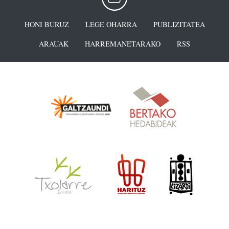
HONI BURUZ
LEGE OHARRA
PUBLIZITATEA
ARAUAK
HARREMANETARAKO
RSS