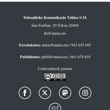
Tolosaldeko Komunikazio Taldea S.M.
San Esteban, 20 Tolosa 20400
tkt@ataria.eus
Erredakzioa:
ataria@ataria.eus
/ 943 655 695
Publizitatea:
publi@ataria.eus
/ 661 678 818
Codesyntaxek garatua