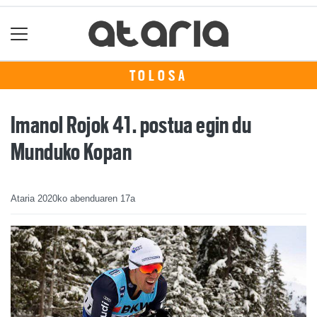
TOLOSA
Imanol Rojok 41. postua egin du
Munduko Kopan
Ataria
2020ko abenduaren 17a