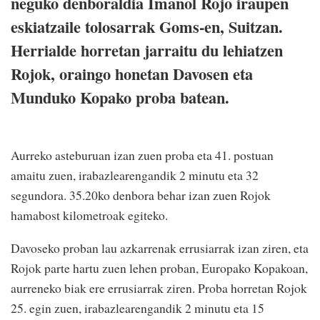
neguko denboraldia Imanol Rojo iraupen
eskiatzaile tolosarrak Goms-en, Suitzan.
Herrialde horretan jarraitu du lehiatzen
Rojok, oraingo honetan Davosen eta
Munduko Kopako proba batean.
Aurreko asteburuan izan zuen proba eta 41. postuan
amaitu zuen, irabazlearengandik 2 minutu eta 32
segundora. 35.20ko denbora behar izan zuen Rojok
hamabost kilometroak egiteko.
Davoseko proban lau azkarrenak errusiarrak izan ziren, eta
Rojok parte hartu zuen lehen proban, Europako Kopakoan,
aurreneko biak ere errusiarrak ziren. Proba horretan Rojok
25. egin zuen, irabazlearengandik 2 minutu eta 15