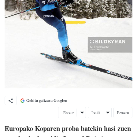
Gehitu gaitzazu Googlen
Entzun
Itzuli
Erraztu
Europako Koparen proba batekin hasi zuen