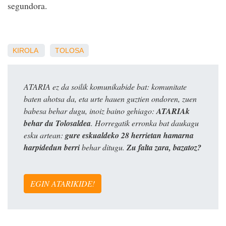
segundora.
KIROLA
TOLOSA
ATARIA ez da soilik komunikabide bat: komunitate
baten ahotsa da, eta urte hauen guztien ondoren, zuen
babesa behar dugu, inoiz baino gehiago:
ATARIAk
behar du Tolosaldea
. Horregatik erronka bat daukagu
esku artean:
gure eskualdeko 28 herrietan hamarna
harpidedun berri
behar ditugu.
Zu falta zara, bazatoz?
EGIN ATARIKIDE!