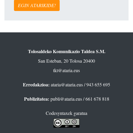
EGIN ATARIKIDE!
Tolosaldeko Komunikazio Taldea S.M.
San Esteban, 20 Tolosa 20400
tkt@ataria.eus
Erredakzioa:
ataria@ataria.eus
/ 943 655 695
Publizitatea:
publi@ataria.eus
/ 661 678 818
Codesyntaxek garatua