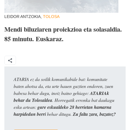
LEIDOR ANTZOKIA,
TOLOSA
Mendi biluziaren proiekzioa eta solasaldia.
85 minutu. Euskaraz.
ATARIA ez da soilik komunikabide bat: komunitate
baten ahotsa da, eta urte hauen guztien ondoren, zuen
babesa behar dugu, inoiz baino gehiago:
ATARIAk
behar du Tolosaldea
. Horregatik erronka bat daukagu
esku artean:
gure eskualdeko 28 herrietan hamarna
harpidedun berri
behar ditugu.
Zu falta zara, bazatoz?