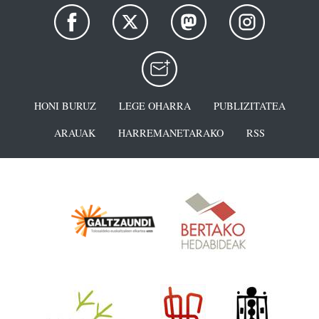
HONI BURUZ
LEGE OHARRA
PUBLIZITATEA
ARAUAK
HARREMANETARAKO
RSS