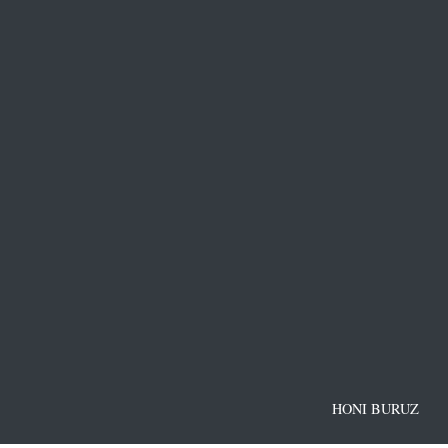
HONI BURUZ