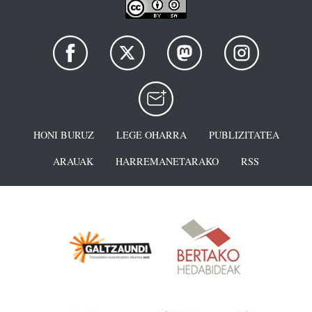
HONI BURUZ
LEGE OHARRA
PUBLIZITATEA
ARAUAK
HARREMANETARAKO
RSS