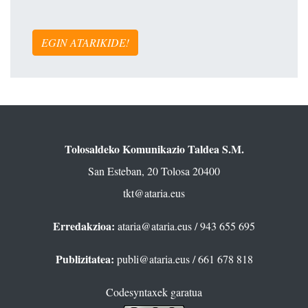
EGIN ATARIKIDE!
Tolosaldeko Komunikazio Taldea S.M.
San Esteban, 20 Tolosa 20400
tkt@ataria.eus
Erredakzioa:
ataria@ataria.eus
/ 943 655 695
Publizitatea:
publi@ataria.eus
/ 661 678 818
Codesyntaxek garatua