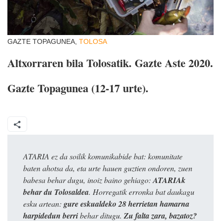
GAZTE TOPAGUNEA,
TOLOSA
Altxorraren bila Tolosatik. Gazte Aste 2020.
Gazte Topagunea (12-17 urte).
ATARIA ez da soilik komunikabide bat: komunitate
baten ahotsa da, eta urte hauen guztien ondoren, zuen
babesa behar dugu, inoiz baino gehiago:
ATARIAk
behar du Tolosaldea
. Horregatik erronka bat daukagu
esku artean:
gure eskualdeko 28 herrietan hamarna
harpidedun berri
behar ditugu.
Zu falta zara, bazatoz?