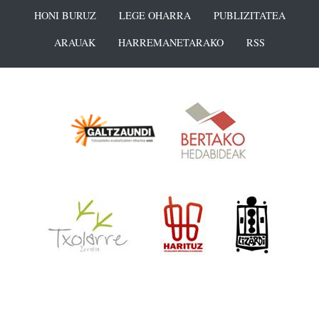
HONI BURUZ
LEGE OHARRA
PUBLIZITATEA
ARAUAK
HARREMANETARAKO
RSS