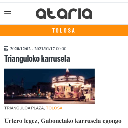
TOLOSA
2020/12/02 - 2021/01/17
00:00
Trianguloko karrusela
TRIANGULOA PLAZA,
TOLOSA
Urtero legez, Gabonetako karrusela egongo