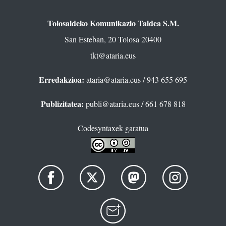
Tolosaldeko Komunikazio Taldea S.M.
San Esteban, 20 Tolosa 20400
tkt@ataria.eus
Erredakzioa:
ataria@ataria.eus
/ 943 655 695
Publizitatea:
publi@ataria.eus
/ 661 678 818
Codesyntaxek garatua