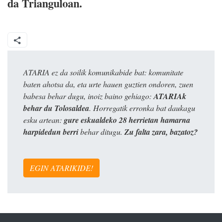
da Trianguloan.
ATARIA ez da soilik komunikabide bat: komunitate
baten ahotsa da, eta urte hauen guztien ondoren, zuen
babesa behar dugu, inoiz baino gehiago:
ATARIAk
behar du Tolosaldea
. Horregatik erronka bat daukagu
esku artean:
gure eskualdeko 28 herrietan hamarna
harpidedun berri
behar ditugu.
Zu falta zara, bazatoz?
EGIN ATARIKIDE!