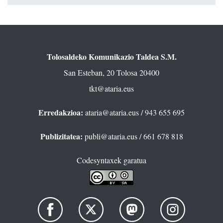
Tolosaldeko Komunikazio Taldea S.M.
San Esteban, 20 Tolosa 20400
tkt@ataria.eus
Erredakzioa:
ataria@ataria.eus
/ 943 655 695
Publizitatea:
publi@ataria.eus
/ 661 678 818
Codesyntaxek garatua