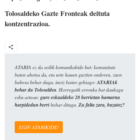
Tolosaldeko Gazte Fronteak deituta
kontzentrazioa.
ATARIA ez da soilik komunikabide bat: komunitate
baten ahotsa da, eta urte hauen guztien ondoren, zuen
babesa behar dugu, inoiz baino gehiago:
ATARIAk
behar du Tolosaldea
. Horregatik erronka bat daukagu
esku artean:
gure eskualdeko 28 herrietan hamarna
harpidedun berri
behar ditugu.
Zu falta zara, bazatoz?
EGIN ATARIKIDE!