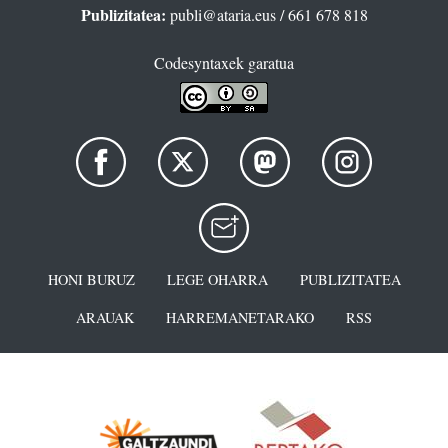
Publizitatea:
publi@ataria.eus
/ 661 678 818
Codesyntaxek garatua
HONI BURUZ
LEGE OHARRA
PUBLIZITATEA
ARAUAK
HARREMANETARAKO
RSS