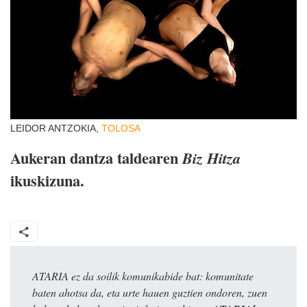
LEIDOR ANTZOKIA,
TOLOSA
Aukeran dantza taldearen
Biz Hitza
ikuskizuna.
ATARIA ez da soilik komunikabide bat: komunitate
baten ahotsa da, eta urte hauen guztien ondoren, zuen