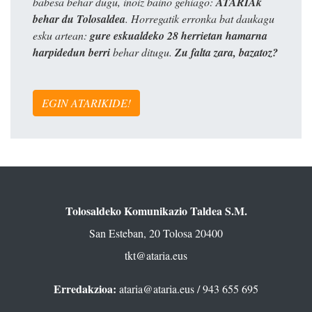
babesa behar dugu, inoiz baino gehiago:
ATARIAk
behar du Tolosaldea
. Horregatik erronka bat daukagu
esku artean:
gure eskualdeko 28 herrietan hamarna
harpidedun berri
behar ditugu.
Zu falta zara, bazatoz?
EGIN ATARIKIDE!
Tolosaldeko Komunikazio Taldea S.M.
San Esteban, 20 Tolosa 20400
tkt@ataria.eus
Erredakzioa:
ataria@ataria.eus
/ 943 655 695