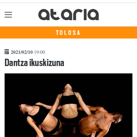
TOLOSA
2021/02/10
19:00
Dantza ikuskizuna