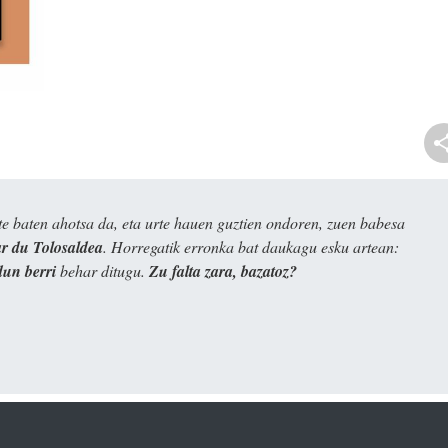
e baten ahotsa da, eta urte hauen guztien ondoren, zuen babesa
 du Tolosaldea
. Horregatik erronka bat daukagu esku artean:
dun berri
behar ditugu.
Zu falta zara, bazatoz?