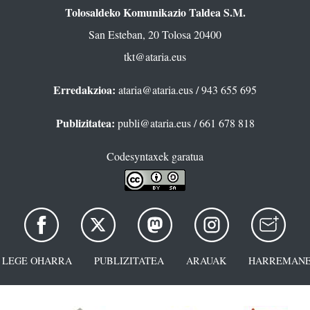
Tolosaldeko Komunikazio Taldea S.M.
San Esteban, 20 Tolosa 20400
tkt@ataria.eus
Erredakzioa:
ataria@ataria.eus
/ 943 655 695
Publizitatea:
publi@ataria.eus
/ 661 678 818
Codesyntaxek garatua
LEGE OHARRA
PUBLIZITATEA
ARAUAK
HARREMANE