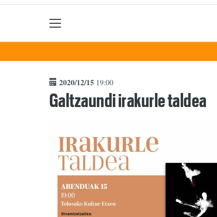
2020/12/15
19:00
Galtzaundi irakurle taldea