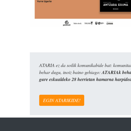
ATARIA ez da soilik komunikabide bat: komunitat
behar dugu, inoiz baino gehiago:
ATARIAk behar
gure eskualdeko 28 herrietan hamarna harpide
EGIN ATARIKIDE!