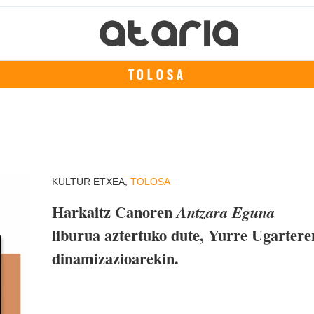
TOLOSA
KULTUR ETXEA,
TOLOSA
Harkaitz Canoren
Antzara Eguna
liburua aztertuko dute, Yurre Ugartere
dinamizazioarekin.