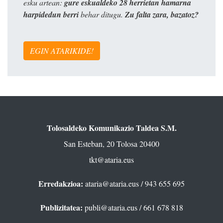
esku artean:
gure eskualdeko 28 herrietan hamarna
harpidedun berri
behar ditugu.
Zu falta zara, bazatoz?
EGIN ATARIKIDE!
Tolosaldeko Komunikazio Taldea S.M.
San Esteban, 20 Tolosa 20400
tkt@ataria.eus
Erredakzioa:
ataria@ataria.eus
/ 943 655 695
Publizitatea:
publi@ataria.eus
/ 661 678 818