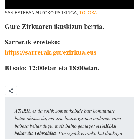
SAN ESTEBAN AUZOKO PARKINGA,
TOLOSA
Gure Zirkuaren ikuskizun berria.
Sarrerak erosteko:
https://sarrerak.gurezirkua.eus
Bi saio: 12:00etan eta 18:00etan.
ATARIA ez da soilik komunikabide bat: komunitate
baten ahotsa da, eta urte hauen guztien ondoren, zuen
babesa behar dugu, inoiz baino gehiago:
ATARIAk
behar du Tolosaldea
. Horregatik erronka bat daukagu