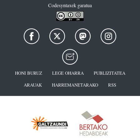
Codesyntaxek garatua
HONI BURUZ
LEGE OHARRA
PUBLIZITATEA
ARAUAK
HARREMANETARAKO
RSS