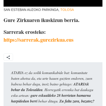
SAN ESTEBAN AUZOKO PARKINGA,
TOLOSA
Gure Zirkuaren ikuskizun berria.
Sarrerak erosteko:
https://sarrerak.gurezirkua.eus
ATARIA ez da soilik komunikabide bat: komunitate
baten ahotsa da, eta urte hauen guztien ondoren, zuen
babesa behar dugu, inoiz baino gehiago:
ATARIAk
behar du Tolosaldea
. Horregatik erronka bat daukagu
esku artean:
gure eskualdeko 28 herrietan hamarna
harpidedun berri
behar ditugu.
Zu falta zara, bazatoz?