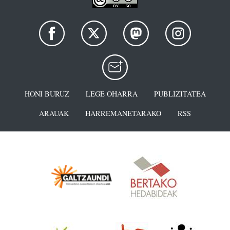
HONI BURUZ
LEGE OHARRA
PUBLIZITATEA
ARAUAK
HARREMANETARAKO
RSS