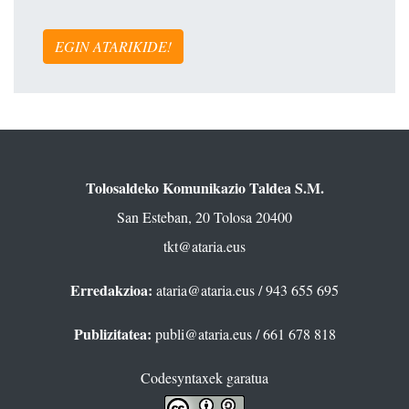
EGIN ATARIKIDE!
Tolosaldeko Komunikazio Taldea S.M.
San Esteban, 20 Tolosa 20400
tkt@ataria.eus
Erredakzioa:
ataria@ataria.eus
/ 943 655 695
Publizitatea:
publi@ataria.eus
/ 661 678 818
Codesyntaxek garatua