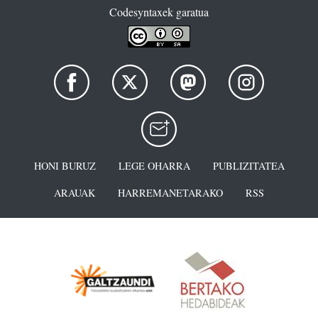
Codesyntaxek garatua
HONI BURUZ
LEGE OHARRA
PUBLIZITATEA
ARAUAK
HARREMANETARAKO
RSS