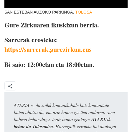
SAN ESTEBAN AUZOKO PARKINGA,
TOLOSA
Gure Zirkuaren ikuskizun berria.
Sarrerak erosteko:
https://sarrerak.gurezirkua.eus
Bi saio: 12:00etan eta 18:00etan.
ATARIA ez da soilik komunikabide bat: komunitate
baten ahotsa da, eta urte hauen guztien ondoren, zuen
babesa behar dugu, inoiz baino gehiago:
ATARIAk
behar du Tolosaldea
. Horregatik erronka bat daukagu