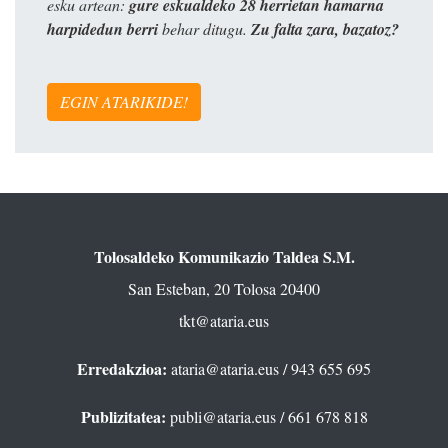
esku artean:
gure eskualdeko 28 herrietan hamarna
harpidedun berri
behar ditugu.
Zu falta zara, bazatoz?
EGIN ATARIKIDE!
Tolosaldeko Komunikazio Taldea S.M.
San Esteban, 20 Tolosa 20400
tkt@ataria.eus
Erredakzioa:
ataria@ataria.eus
/ 943 655 695
Publizitatea:
publi@ataria.eus
/ 661 678 818