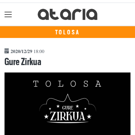
TOLOSA
2020/12/29
18:00
Gure Zirkua