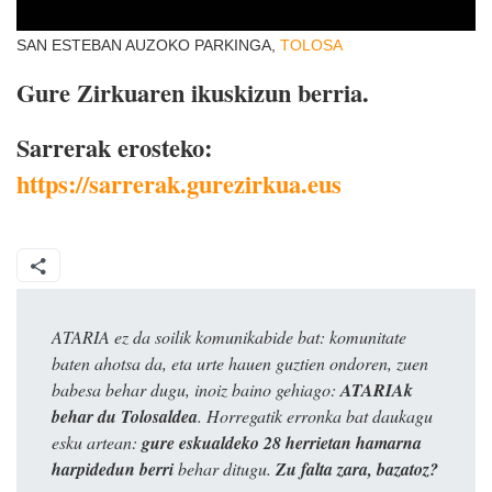
SAN ESTEBAN AUZOKO PARKINGA,
TOLOSA
Gure Zirkuaren ikuskizun berria.
Sarrerak erosteko:
https://sarrerak.gurezirkua.eus
ATARIA ez da soilik komunikabide bat: komunitate
baten ahotsa da, eta urte hauen guztien ondoren, zuen
babesa behar dugu, inoiz baino gehiago:
ATARIAk
behar du Tolosaldea
. Horregatik erronka bat daukagu
esku artean:
gure eskualdeko 28 herrietan hamarna
harpidedun berri
behar ditugu.
Zu falta zara, bazatoz?