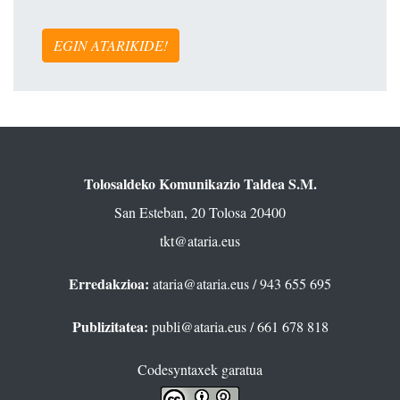
EGIN ATARIKIDE!
Tolosaldeko Komunikazio Taldea S.M.
San Esteban, 20 Tolosa 20400
tkt@ataria.eus
Erredakzioa:
ataria@ataria.eus
/ 943 655 695
Publizitatea:
publi@ataria.eus
/ 661 678 818
Codesyntaxek garatua