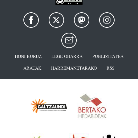
HONI BURUZ
LEGE OHARRA
PUBLIZITATEA
ARAUAK
HARREMANETARAKO
RSS