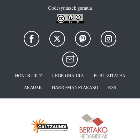
Codesyntaxek garatua
HONI BURUZ
LEGE OHARRA
PUBLIZITATEA
ARAUAK
HARREMANETARAKO
RSS