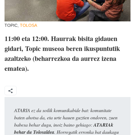
TOPIC,
TOLOSA
11:00 eta 12:00.
Haurrak bisita gidauen
gidari, Topic museoa beren ikuspuntutik
azaltzeko (beharrezkoa da aurrez izena
ematea).
ATARIA ez da soilik komunikabide bat: komunitate
baten ahotsa da, eta urte hauen guztien ondoren, zuen
babesa behar dugu, inoiz baino gehiago:
ATARIAk
behar du Tolosaldea
. Horregatik erronka bat daukagu