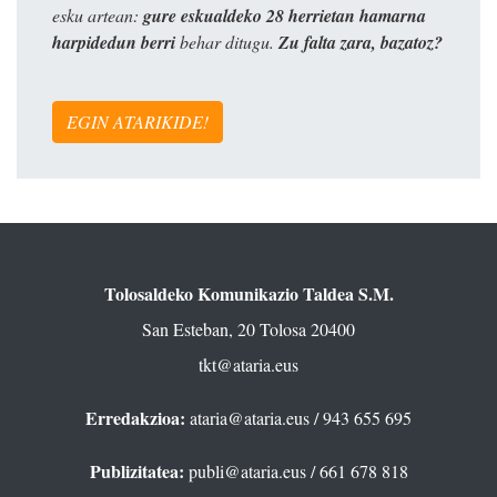
esku artean:
gure eskualdeko 28 herrietan hamarna
harpidedun berri
behar ditugu.
Zu falta zara, bazatoz?
EGIN ATARIKIDE!
Tolosaldeko Komunikazio Taldea S.M.
San Esteban, 20 Tolosa 20400
tkt@ataria.eus
Erredakzioa:
ataria@ataria.eus
/ 943 655 695
Publizitatea:
publi@ataria.eus
/ 661 678 818