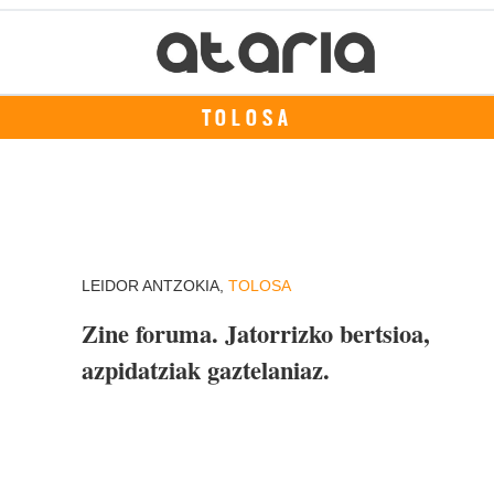
TOLOSA
LEIDOR ANTZOKIA,
TOLOSA
Zine foruma. Jatorrizko bertsioa,
azpidatziak gaztelaniaz.