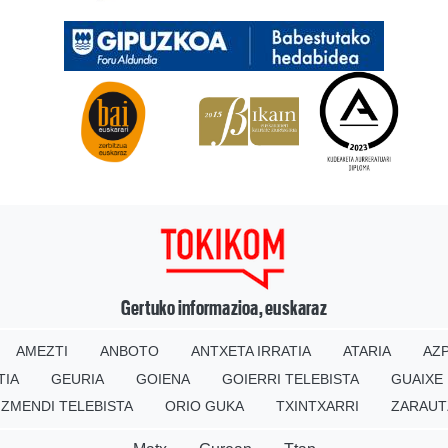
Gertuko informazioa, euskaraz
AMEZTI
ANBOTO
ANTXETA IRRATIA
ATARIA
AZP
TIA
GEURIA
GOIENA
GOIERRI TELEBISTA
GUAIXE
IZMENDI TELEBISTA
ORIO GUKA
TXINTXARRI
ZARAUT