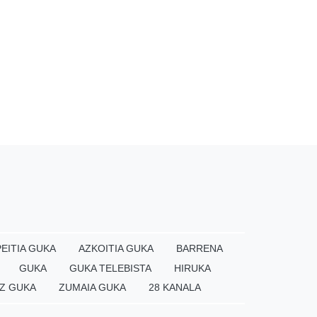
EITIA GUKA
AZKOITIA GUKA
BARRENA
GUKA
GUKA TELEBISTA
HIRUKA
Z GUKA
ZUMAIA GUKA
28 KANALA