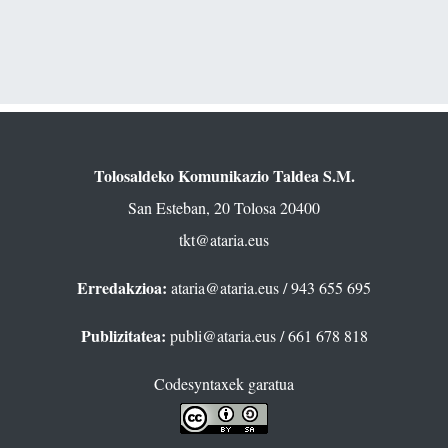
Tolosaldeko Komunikazio Taldea S.M.
San Esteban, 20 Tolosa 20400
tkt@ataria.eus
Erredakzioa:
ataria@ataria.eus
/ 943 655 695
Publizitatea:
publi@ataria.eus
/ 661 678 818
Codesyntaxek garatua