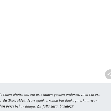
e baten ahotsa da, eta urte hauen guztien ondoren, zuen babesa
 du Tolosaldea
. Horregatik erronka bat daukagu esku artean:
dun berri
behar ditugu.
Zu falta zara, bazatoz?