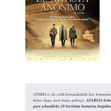
ATARIA ez da soilik komunikabide bat: komunitat
behar dugu, inoiz baino gehiago:
ATARIAk behar
gure eskualdeko 28 herrietan hamarna harpide