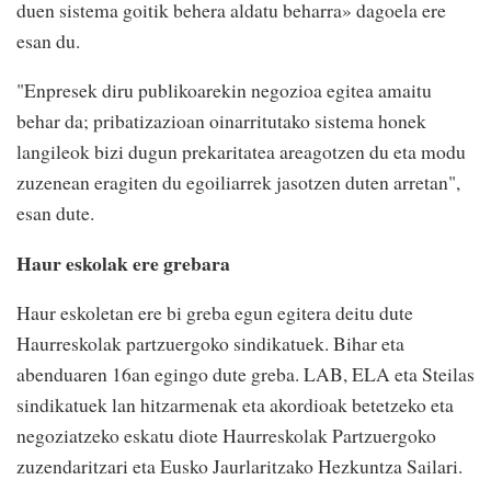
duen sistema goitik behera aldatu beharra» dagoela ere
esan du.
"Enpresek diru publikoarekin negozioa egitea amaitu
behar da; pribatizazioan oinarritutako sistema honek
langileok bizi dugun prekaritatea areagotzen du eta modu
zuzenean eragiten du egoiliarrek jasotzen duten arretan",
esan dute.
Haur eskolak ere grebara
Haur eskoletan ere bi greba egun egitera deitu dute
Haurreskolak partzuergoko sindikatuek. Bihar eta
abenduaren 16an egingo dute greba. LAB, ELA eta Steilas
sindikatuek lan hitzarmenak eta akordioak betetzeko eta
negoziatzeko eskatu diote Haurreskolak Partzuergoko
zuzendaritzari eta Eusko Jaurlaritzako Hezkuntza Sailari.