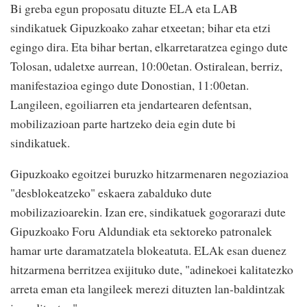
Bi greba egun proposatu dituzte ELA eta LAB
sindikatuek Gipuzkoako zahar etxeetan; bihar eta etzi
egingo dira. Eta bihar bertan, elkarretaratzea egingo dute
Tolosan, udaletxe aurrean, 10:00etan. Ostiralean, berriz,
manifestazioa egingo dute Donostian, 11:00etan.
Langileen, egoiliarren eta jendartearen defentsan,
mobilizazioan parte hartzeko deia egin dute bi
sindikatuek.
Gipuzkoako egoitzei buruzko hitzarmenaren negoziazioa
"desblokeatzeko" eskaera zabalduko dute
mobilizazioarekin. Izan ere, sindikatuek gogorarazi dute
Gipuzkoako Foru Aldundiak eta sektoreko patronalek
hamar urte daramatzatela blokeatuta. ELAk esan duenez
hitzarmena berritzea exijituko dute, "adinekoei kalitatezko
arreta eman eta langileek merezi dituzten lan-baldintzak