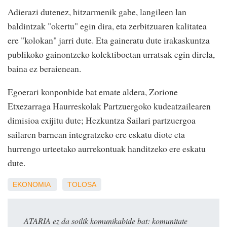
Adierazi dutenez, hitzarmenik gabe, langileen lan
baldintzak "okertu" egin dira, eta zerbitzuaren kalitatea
ere "kolokan" jarri dute. Eta gaineratu dute irakaskuntza
publikoko gainontzeko kolektiboetan urratsak egin direla,
baina ez beraienean.
Egoerari konponbide bat emate aldera, Zorione
Etxezarraga Haurreskolak Partzuergoko kudeatzailearen
dimisioa exijitu dute; Hezkuntza Sailari partzuergoa
sailaren barnean integratzeko ere eskatu diote eta
hurrengo urteetako aurrekontuak handitzeko ere eskatu
dute.
EKONOMIA
TOLOSA
ATARIA ez da soilik komunikabide bat: komunitate