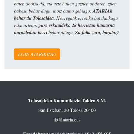
baten ahotsa da, eta urte hauen guztien ondoren, zuen
babesa behar dugu, inoiz baino gehiago:
ATARIAk
behar du Tolosaldea
. Horregatik erronka bat daukagu
esku artean:
gure eskualdeko 28 herrietan hamarna
harpidedun berri
behar ditugu.
Zu falta zara, bazatoz?
EGIN ATARIKIDE!
Tolosaldeko Komunikazio Taldea S.M.
San Esteban, 20 Tolosa 20400
tkt@ataria.eus
Erredakzioa:
ataria@ataria.eus
/ 943 655 695