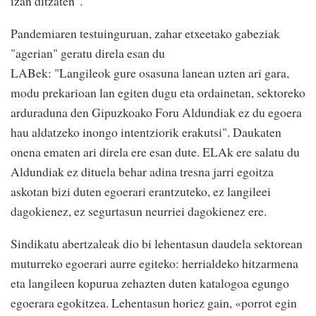
izan ditzaten".
Pandemiaren testuinguruan, zahar etxeetako gabeziak
"agerian" geratu direla esan du
LABek: "Langileok gure osasuna lanean uzten ari gara,
modu prekarioan lan egiten dugu eta ordainetan, sektoreko
arduraduna den Gipuzkoako Foru Aldundiak ez du egoera
hau aldatzeko inongo intentziorik erakutsi". Daukaten
onena ematen ari direla ere esan dute. ELAk ere salatu du
Aldundiak ez dituela behar adina tresna jarri egoitza
askotan bizi duten egoerari erantzuteko, ez langileei
dagokienez, ez segurtasun neurriei dagokienez ere.
Sindikatu abertzaleak dio bi lehentasun daudela sektorean
muturreko egoerari aurre egiteko: herrialdeko hitzarmena
eta langileen kopurua zehazten duten katalogoa egungo
egoerara egokitzea. Lehentasun horiez gain, «porrot egin