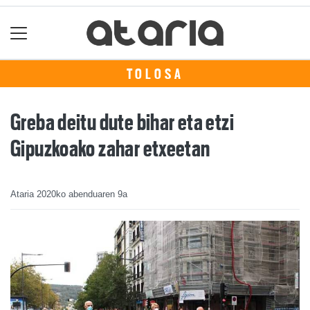
TOLOSA
Greba deitu dute bihar eta etzi
Gipuzkoako zahar etxeetan
Ataria
2020ko abenduaren 9a