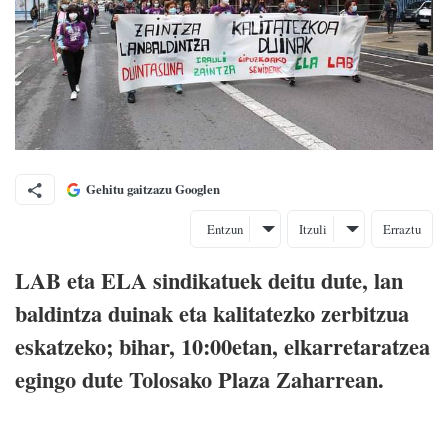
Gehitu gaitzazu Googlen
Entzun
Itzuli
Erraztu
LAB eta ELA sindikatuek deitu dute, lan
baldintza duinak eta kalitatezko zerbitzua
eskatzeko; bihar, 10:00etan, elkarretaratzea
egingo dute Tolosako Plaza Zaharrean.