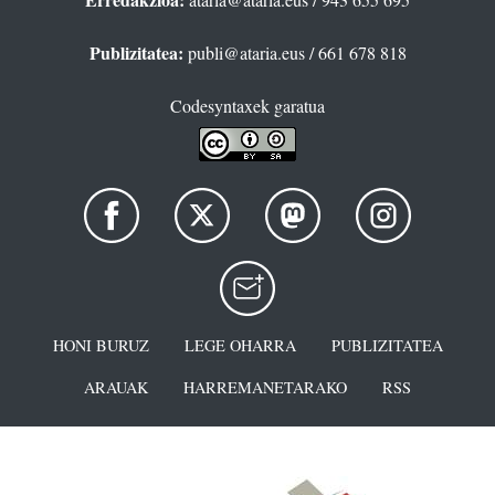
Publizitatea:
publi@ataria.eus
/ 661 678 818
Codesyntaxek garatua
HONI BURUZ
LEGE OHARRA
PUBLIZITATEA
ARAUAK
HARREMANETARAKO
RSS