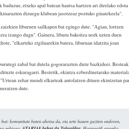
k baduzue, etxeko apal batean hautsa hartzen ari direlako edota
jakinarazten dizuegu klubean jasotzeaz poztuko ginatekeela".
n zaizkien liburuen sailkapen bat egingo dute. "Agian, lortzen
kera izango dugu". Gainera, liburu bakoitza nork uzten duen
diote, "elkarteko zigiluarekin batera, liburuan idatzita joan
burutegi zabal bat dutela gogorarazten diete bazkideei. Besteak
dituzte eskuragarri. Bestetik, ekintza ezberdinetarako material
 "Urtean zehar mendi elkarteak antolatzen dituen ekintzetan pa
neratzen dute.
bat: komunitate baten ahotsa da, eta urte hauen guztien ondoren,
ino gehiago:
ATARIAk behar du Tolosaldea
. Horregatik erronka