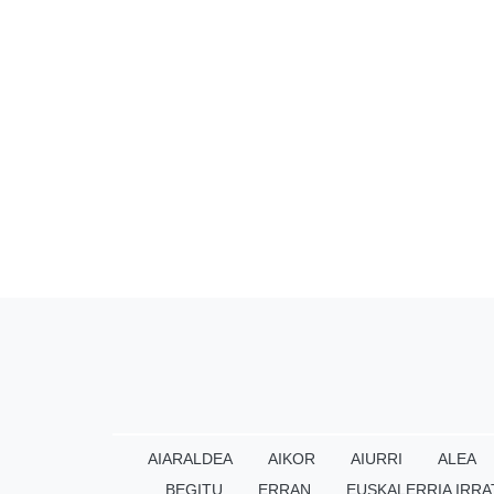
AIARALDEA
AIKOR
AIURRI
ALEA
BEGITU
ERRAN
EUSKALERRIA IRRA