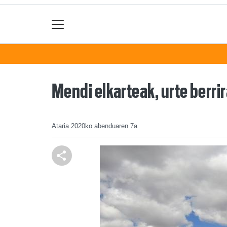
Mendi elkarteak, urte berri
Ataria
2020ko abenduaren 7a