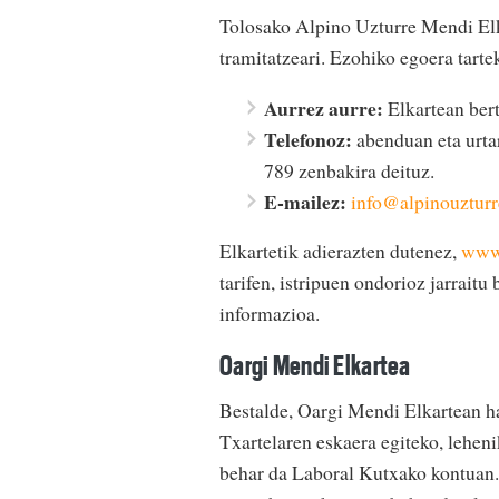
Tolosako Alpino Uzturre Mendi Elk
tramitatzeari. Ezohiko egoera tarte
Aurrez aurre:
Elkartean bert
Telefonoz:
abenduan eta urtar
789 zenbakira deituz.
E-mailez:
info@alpinouzturr
Elkartetik adierazten dutenez,
www.
tarifen, istripuen ondorioz jarrait
informazioa.
Oargi Mendi Elkartea
Bestalde, Oargi Mendi Elkartean ha
Txartelaren eskaera egiteko, leheni
behar da Laboral Kutxako kontuan. 