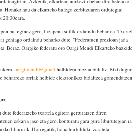
ordainagirian. Azkenik, elkartean aurkeztu behar dira betetako
ria. Honako hau da elkarteko bulego zerbitzuaren ordutegia:
k 20:30eara.
pen bat eginez gero, luzapena soilik ordaindu behar da. Txarte
 bat gehiago ordaindu beharko dute. "Federatuen prezioan jada
ta. Beraz, Oargiko federatu oro Oargi Mendi Elkarteko bazkid
aukera,
oargimendi@gmail
helbidera mezua bidaliz. Bizi dugu
ete beharreko orriak helbide elektronikoz bidaltzea gomendatze
goz
 dute federatzeko txartela egitera gerturatzen diren
zuen eskaria jaso eta gero, konturatu gara gure liburutegian ia
uzko libururik. Horregatik, hona hurbilduko zaratela