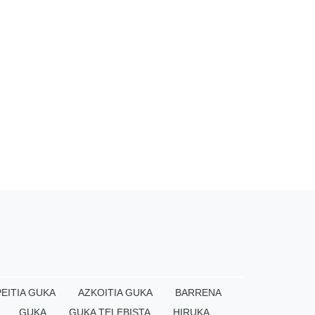
EITIA GUKA
AZKOITIA GUKA
BARRENA
GUKA
GUKA TELEBISTA
HIRUKA