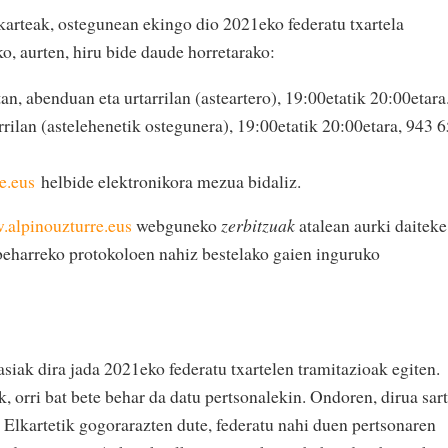
arteak, ostegunean ekingo dio 2021eko federatu txartela
ko, aurten, hiru bide daude horretarako:
an, abenduan eta urtarrilan (asteartero), 19:00etatik 20:00etara
rilan (astelehenetik ostegunera), 19:00etatik 20:00etara, 943 
e.eus
helbide elektronikora mezua bidaliz.
alpinouzturre.eus
webguneko
zerbitzuak
atalean aurki daiteke
u beharreko protokoloen nahiz bestelako gaien inguruko
siak dira jada 2021eko federatu txartelen tramitazioak egiten.
k, orri bat bete behar da datu pertsonalekin. Ondoren, dirua sar
Elkartetik gogorarazten dute, federatu nahi duen pertsonaren