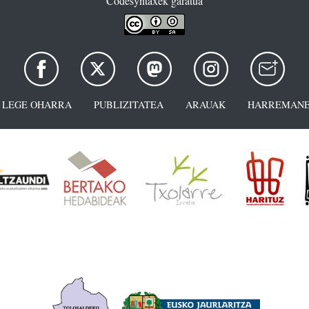
Codesyntaxek garatua
LEGE OHARRA
PUBLIZITATEA
ARAUAK
HARREMANE