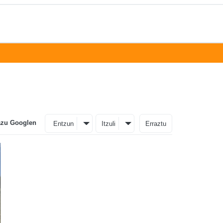
azu Googlen
Entzun
Itzuli
Erraztu