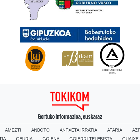
Gertuko informazioa, euskaraz
AMEZTI
ANBOTO
ANTXETA IRRATIA
ATARIA
AZP
TIA
GEURIA
GOIENA
GOIERRI TELEBISTA
GUAIXE