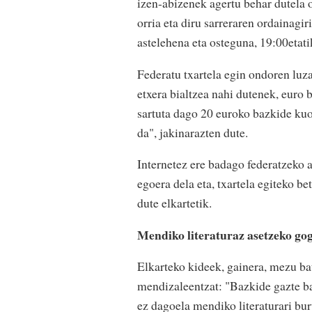
izen-abizenek agertu behar dutela 
orria eta diru sarreraren ordainagi
astelehena eta osteguna, 19:00etati
Federatu txartela egin ondoren luza
etxera bialtzea nahi dutenek, euro
sartuta dago 20 euroko bazkide kuo
da", jakinarazten dute.
Internetez ere badago federatzeko 
egoera dela eta, txartela egiteko b
dute elkartetik.
Mendiko literaturaz asetzeko go
Elkarteko kideek, gainera, mezu bat
mendizaleentzat: "Bazkide gazte bat
ez dagoela mendiko literaturari bur