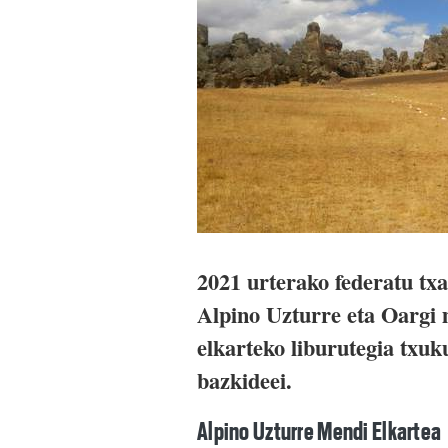
2021 urterako federatu txa
Alpino Uzturre eta Oargi 
elkarteko liburutegia txuku
bazkideei.
Alpino Uzturre Mendi Elkartea