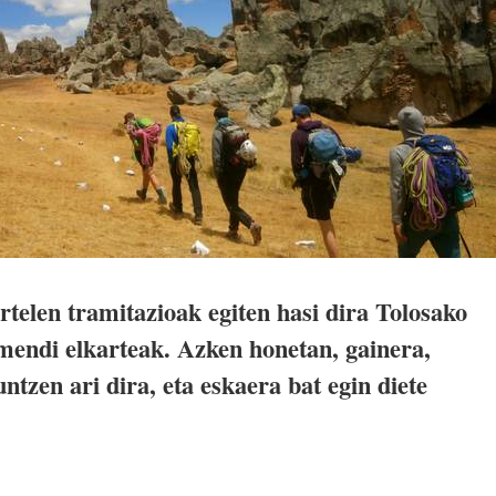
rtelen tramitazioak egiten hasi dira Tolosako
mendi elkarteak. Azken honetan, gainera,
ntzen ari dira, eta eskaera bat egin diete