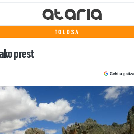
TOLOSA
rako prest
Gehitu gaitz