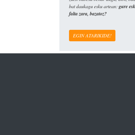
bat daukagu esku artean:
gure es
falta zara, bazatoz?
EGIN ATARIKIDE!