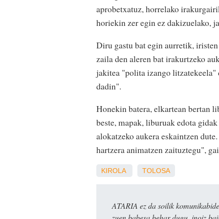
aprobetxatuz, horrelako irakurgairi
horiekin zer egin ez dakizuelako, 
Diru gastu bat egin aurretik, iriste
zaila den aleren bat irakurtzeko au
jakitea "polita izango litzatekeela" 
dadin".
Honekin batera, elkartean bertan li
beste, mapak, liburuak edota gidak 
alokatzeko aukera eskaintzen dute.
hartzera animatzen zaituztegu", gai
KIROLA
TOLOSA
ATARIA ez da soilik komunikabide 
zuen babesa behar dugu, inoiz ba