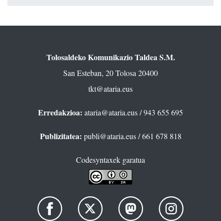
Tolosaldeko Komunikazio Taldea S.M.
San Esteban, 20 Tolosa 20400
tkt@ataria.eus
Erredakzioa:
ataria@ataria.eus
/ 943 655 695
Publizitatea:
publi@ataria.eus
/ 661 678 818
Codesyntaxek garatua