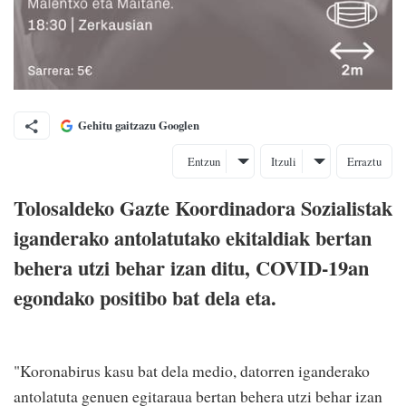
Gehitu gaitzazu Googlen
Entzun
Itzuli
Erraztu
Tolosaldeko Gazte Koordinadora Sozialistak
iganderako antolatutako ekitaldiak bertan
behera utzi behar izan ditu, COVID-19an
egondako positibo bat dela eta.
"Koronabirus kasu bat dela medio, datorren iganderako
antolatuta genuen egitaraua bertan behera utzi behar izan