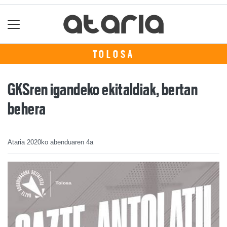
TOLOSA
GKSren igandeko ekitaldiak, bertan
behera
Ataria
2020ko abenduaren 4a