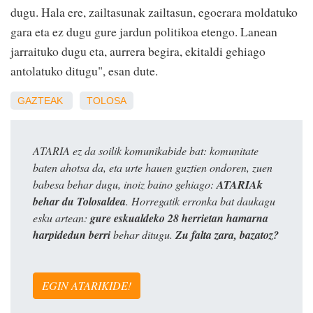
dugu. Hala ere, zailtasunak zailtasun, egoerara moldatuko
gara eta ez dugu gure jardun politikoa etengo. Lanean
jarraituko dugu eta, aurrera begira, ekitaldi gehiago
antolatuko ditugu", esan dute.
GAZTEAK
TOLOSA
ATARIA ez da soilik komunikabide bat: komunitate
baten ahotsa da, eta urte hauen guztien ondoren, zuen
babesa behar dugu, inoiz baino gehiago:
ATARIAk
behar du Tolosaldea
. Horregatik erronka bat daukagu
esku artean:
gure eskualdeko 28 herrietan hamarna
harpidedun berri
behar ditugu.
Zu falta zara, bazatoz?
EGIN ATARIKIDE!