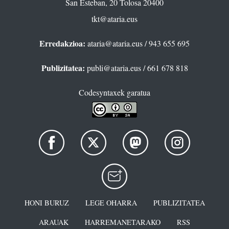
San Esteban, 20 Tolosa 20400
tkt@ataria.eus
Erredakzioa:
ataria@ataria.eus
/ 943 655 695
Publizitatea:
publi@ataria.eus
/ 661 678 818
Codesyntaxek garatua
HONI BURUZ
LEGE OHARRA
PUBLIZITATEA
ARAUAK
HARREMANETARAKO
RSS