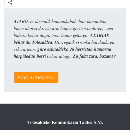
ATARIA ez da soilik komunikabide bat: komunitate
baten ahotsa da, eta urte hauen guztien ondoren, zuen
babesa behar dugu, inoiz baino gehiago:
ATARIAk
behar du Tolosaldea
. Horregatik erronka bat daukagu
esku artean:
gure eskualdeko 28 herrietan hamarna
harpidedun berri
behar ditugu.
Zu falta zara, bazatoz?
EGIN ATARIKIDE!
Tolosaldeko Komunikazio Taldea S.M.