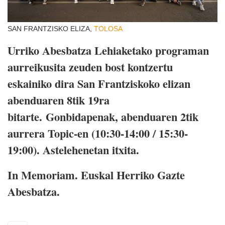
SAN FRANTZISKO ELIZA,
TOLOSA
Urriko Abesbatza Lehiaketako programan
aurreikusita zeuden bost kontzertu
eskainiko dira San Frantziskoko elizan
abenduaren 8tik 19ra
bitarte. Gonbidapenak, abenduaren 2tik
aurrera Topic-en (10:30-14:00 / 15:30-
19:00). Astelehenetan itxita.
In Memoriam. Euskal Herriko Gazte
Abesbatza.