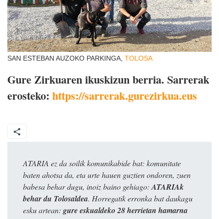
SAN ESTEBAN AUZOKO PARKINGA,
TOLOSA
Gure Zirkuaren ikuskizun berria. Sarrerak
erosteko:
https://sarrerak.gurezirkua.eus
ATARIA ez da soilik komunikabide bat: komunitate
baten ahotsa da, eta urte hauen guztien ondoren, zuen
babesa behar dugu, inoiz baino gehiago:
ATARIAk
behar du Tolosaldea
. Horregatik erronka bat daukagu
esku artean:
gure eskualdeko 28 herrietan hamarna