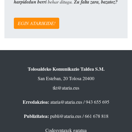
harpidedun berri
behar ditugu.
Zu falta zara, bazatoz?
EGIN ATARIKIDE!
Tolosaldeko Komunikazio Taldea S.M.
San Esteban, 20 Tolosa 20400
tkt@ataria.eus
Erredakzioa:
ataria@ataria.eus
/ 943 655 695
Publizitatea:
publi@ataria.eus
/ 661 678 818
Codesyntaxek garatua