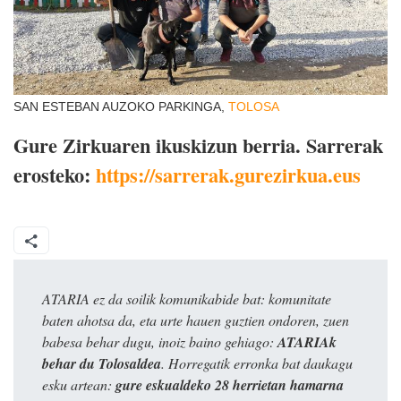
SAN ESTEBAN AUZOKO PARKINGA,
TOLOSA
Gure Zirkuaren ikuskizun berria. Sarrerak
erosteko:
https://sarrerak.gurezirkua.eus
ATARIA ez da soilik komunikabide bat: komunitate
baten ahotsa da, eta urte hauen guztien ondoren, zuen
babesa behar dugu, inoiz baino gehiago:
ATARIAk
behar du Tolosaldea
. Horregatik erronka bat daukagu
esku artean:
gure eskualdeko 28 herrietan hamarna