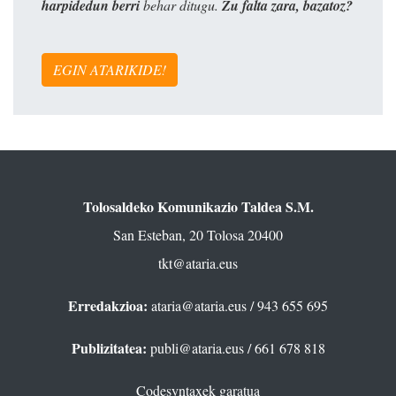
harpidedun berri
behar ditugu.
Zu falta zara, bazatoz?
EGIN ATARIKIDE!
Tolosaldeko Komunikazio Taldea S.M.
San Esteban, 20 Tolosa 20400
tkt@ataria.eus
Erredakzioa:
ataria@ataria.eus
/ 943 655 695
Publizitatea:
publi@ataria.eus
/ 661 678 818
Codesyntaxek garatua