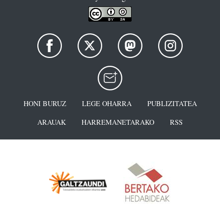
HONI BURUZ
LEGE OHARRA
PUBLIZITATEA
ARAUAK
HARREMANETARAKO
RSS