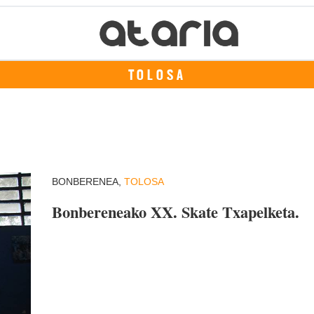
TOLOSA
BONBERENEA,
TOLOSA
Bonbereneako XX. Skate Txapelketa.