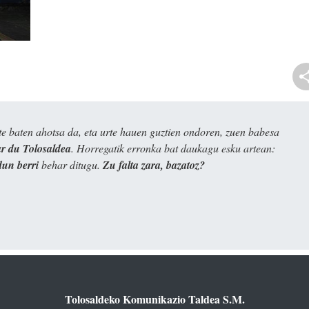
e baten ahotsa da, eta urte hauen guztien ondoren, zuen babesa
 du Tolosaldea
. Horregatik erronka bat daukagu esku artean:
dun berri
behar ditugu.
Zu falta zara, bazatoz?
Tolosaldeko Komunikazio Taldea S.M.