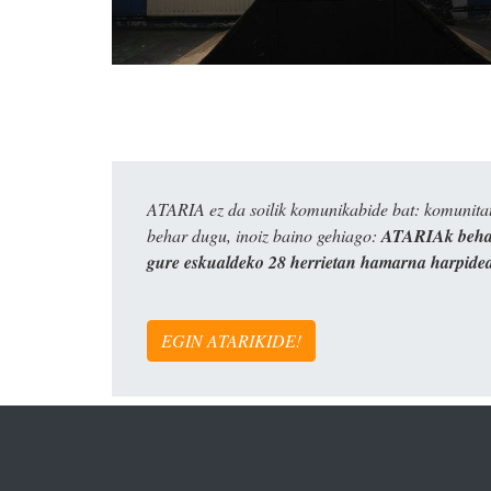
ATARIA ez da soilik komunikabide bat: komunitat
behar dugu, inoiz baino gehiago:
ATARIAk behar
gure eskualdeko 28 herrietan hamarna harpide
EGIN ATARIKIDE!