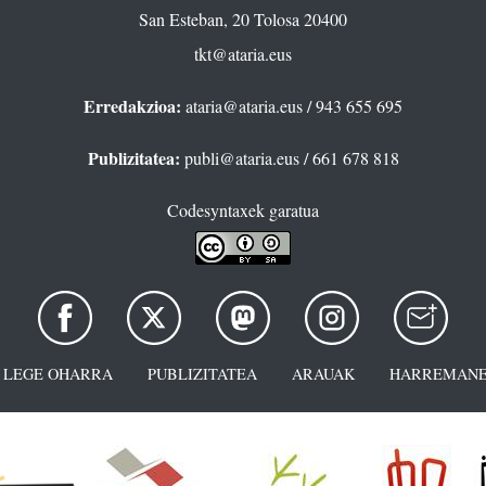
San Esteban, 20 Tolosa 20400
tkt@ataria.eus
Erredakzioa:
ataria@ataria.eus
/ 943 655 695
Publizitatea:
publi@ataria.eus
/ 661 678 818
Codesyntaxek garatua
LEGE OHARRA
PUBLIZITATEA
ARAUAK
HARREMANE