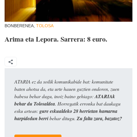
BONBERENEA,
TOLOSA
Arima eta Lepora. Sarrera: 8 euro.
ATARIA ez da soilik komunikabide bat: komunitate
baten ahotsa da, eta urte hauen guztien ondoren, zuen
babesa behar dugu, inoiz baino gehiago:
ATARIAk
behar du Tolosaldea
. Horregatik erronka bat daukagu
esku artean:
gure eskualdeko 28 herrietan hamarna
harpidedun berri
behar ditugu.
Zu falta zara, bazatoz?