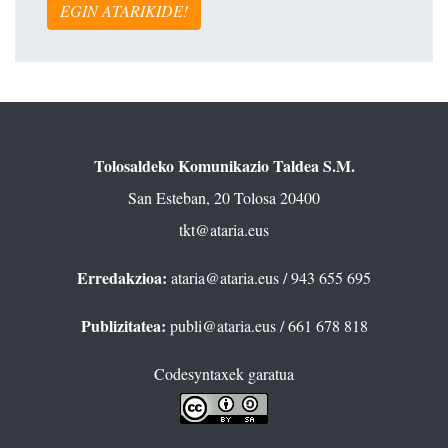
EGIN ATARIKIDE!
Tolosaldeko Komunikazio Taldea S.M.
San Esteban, 20 Tolosa 20400
tkt@ataria.eus
Erredakzioa:
ataria@ataria.eus
/ 943 655 695
Publizitatea:
publi@ataria.eus
/ 661 678 818
Codesyntaxek garatua