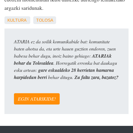
argazki saridunak.
KULTURA
TOLOSA
ATARIA ez da soilik komunikabide bat: komunitate
baten ahotsa da, eta urte hauen guztien ondoren, zuen
babesa behar dugu, inoiz baino gehiago:
ATARIAk
behar du Tolosaldea
. Horregatik erronka bat daukagu
esku artean:
gure eskualdeko 28 herrietan hamarna
harpidedun berri
behar ditugu.
Zu falta zara, bazatoz?
EGIN ATARIKIDE!