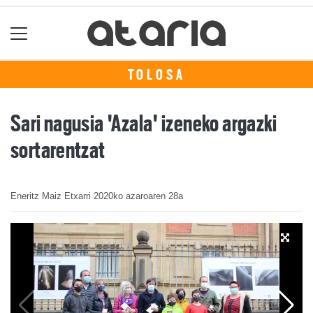
TOLOSA
Sari nagusia 'Azala' izeneko argazki
sortarentzat
Eneritz Maiz Etxarri
2020ko azaroaren 28a