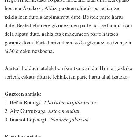
bost eta Asiako 4. Aldiz, gazteen aldetik parte hartze
txikia izan dutela azpimarratu dute. Bostek parte hartu
dute. Beste behin ere gizonezkoen parte hartze handia izan
dela aipatu dute, nahiz eta emakumeen parte hartzea
gorantz doan. Parte hartzaileen %70a gizonezkoa izan, eta
%30 emakumezkoena.
Aurten, helduen atalak berrikuntza izan du. Hiru argazkiko
serieak eskatu dituzte lehiaketan parte hartu ahal izateko.
Gazteen sariak:
1. Beñat Rodrigo.
Elurraren argitasunean
2. Aitz Gurrutxaga.
Astoa mendian
3. Imanol Lopetegi.
Naturan jolasean
Bertako sariak: