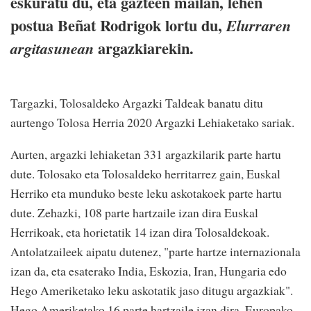
eskuratu du, eta gazteen mailan, lehen
postua Beñat Rodrigok lortu du,
Elurraren
argazkiarekin.
argitasunean
Targazki, Tolosaldeko Argazki Taldeak banatu ditu
aurtengo Tolosa Herria 2020 Argazki Lehiaketako sariak.
Aurten, argazki lehiaketan 331 argazkilarik parte hartu
dute. Tolosako eta Tolosaldeko herritarrez gain, Euskal
Herriko eta munduko beste leku askotakoek parte hartu
dute. Zehazki, 108 parte hartzaile izan dira Euskal
Herrikoak, eta horietatik 14 izan dira Tolosaldekoak.
Antolatzaileek aipatu dutenez, "parte hartze internazionala
izan da, eta esaterako India, Eskozia, Iran, Hungaria edo
Hego Ameriketako leku askotatik jaso ditugu argazkiak".
Hego Ameriketako 16 parte hartzaile izan dira, Europako