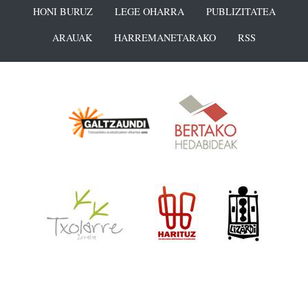
HONI BURUZ
LEGE OHARRA
PUBLIZITATEA
ARAUAK
HARREMANETARAKO
RSS