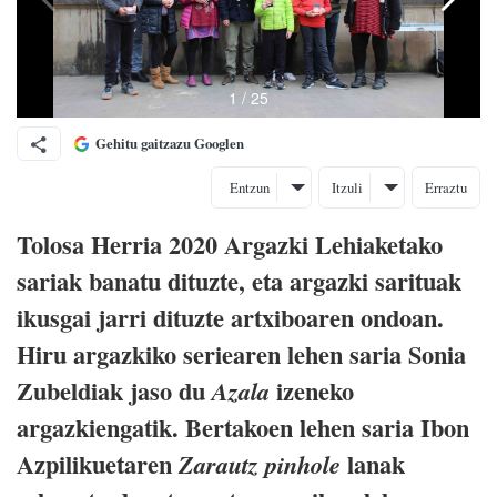
Gehitu gaitzazu Googlen
Entzun
Itzuli
Erraztu
Tolosa Herria 2020 Argazki Lehiaketako
sariak banatu dituzte, eta argazki sarituak
ikusgai jarri dituzte artxiboaren ondoan.
Hiru argazkiko seriearen lehen saria Sonia
Zubeldiak jaso du
izeneko
Azala
argazkiengatik. Bertakoen lehen saria Ibon
Azpilikuetaren
lanak
Zarautz pinhole