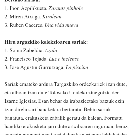
1. Ibon Azpilikueta.
Zarautz pinhole
2. Miren Atxaga.
Kirolean
3. Ruben Caceres.
Una vida nueva
Hiru argazkiko kolekzioaren sariak:
1. Sonia Zubeldia.
Azala
2. Francisco Tejada.
Luz e incienso
3. Jose Agustin Gurrutxaga.
La piscina
Sariak emateko ardura Targazkiko ordezkariek izan dute,
eta alboan izan dute Tolosako Udaleko zinegotzia den
Izarne Iglesias. Esan behar da irabazleetako batzuk ezin
izan direla sari banaketara bertaratu. Behin sariak
banatuta, erakusketa zabalik geratu da kalean. Formatu
handiko erakusketa jarri dute artxiboaren inguruan, beraz,
edozein momentutan ikusi daitezke aurtengo lehiaketako