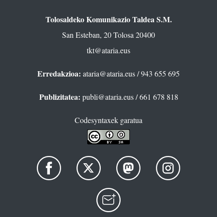
Tolosaldeko Komunikazio Taldea S.M.
San Esteban, 20 Tolosa 20400
tkt@ataria.eus
Erredakzioa:
ataria@ataria.eus
/ 943 655 695
Publizitatea:
publi@ataria.eus
/ 661 678 818
Codesyntaxek garatua