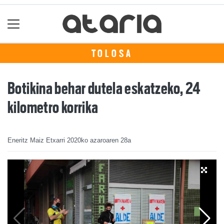
TOLOSA
Botikina behar dutela eskatzeko, 24
kilometro korrika
Eneritz Maiz Etxarri
2020ko azaroaren 28a