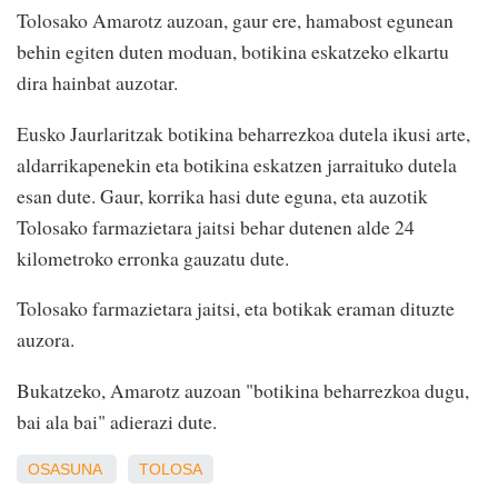
Tolosako Amarotz auzoan, gaur ere, hamabost egunean
behin egiten duten moduan, botikina eskatzeko elkartu
dira hainbat auzotar.
Eusko Jaurlaritzak botikina beharrezkoa dutela ikusi arte,
aldarrikapenekin eta botikina eskatzen jarraituko dutela
esan dute. Gaur, korrika hasi dute eguna, eta auzotik
Tolosako farmazietara jaitsi behar dutenen alde 24
kilometroko erronka gauzatu dute.
Tolosako farmazietara jaitsi, eta botikak eraman dituzte
auzora.
Bukatzeko, Amarotz auzoan "botikina beharrezkoa dugu,
bai ala bai" adierazi dute.
OSASUNA
TOLOSA