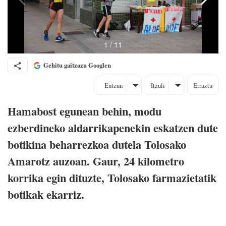
Gehitu gaitzazu Googlen
Entzun
Itzuli
Erraztu
Hamabost egunean behin, modu
ezberdineko aldarrikapenekin eskatzen dute
botikina beharrezkoa dutela Tolosako
Amarotz auzoan. Gaur, 24 kilometro
korrika egin dituzte, Tolosako farmazietatik
botikak ekarriz.