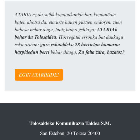
ATARIA ez da soilik komunikabide bat: komunitate
baten ahotsa da, eta urte hauen guztien ondoren, zuen
babesa behar dugu, inoiz baino gehiago:
ATARIAk
behar du Tolosaldea
. Horregatik erronka bat daukagu
esku artean:
gure eskualdeko 28 herrietan hamarna
harpidedun berri
behar ditugu.
Zu falta zara, bazatoz?
EGIN ATARIKIDE!
Tolosaldeko Komunikazio Taldea S.M.
San Esteban, 20 Tolosa 20400