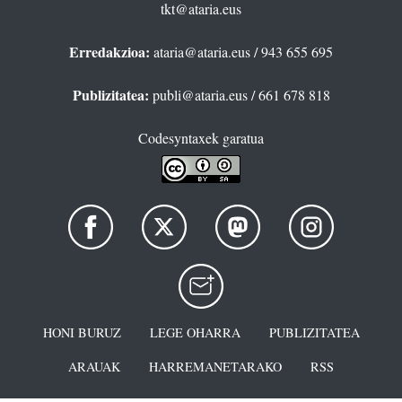
tkt@ataria.eus
Erredakzioa:
ataria@ataria.eus
/ 943 655 695
Publizitatea:
publi@ataria.eus
/ 661 678 818
Codesyntaxek garatua
HONI BURUZ
LEGE OHARRA
PUBLIZITATEA
ARAUAK
HARREMANETARAKO
RSS