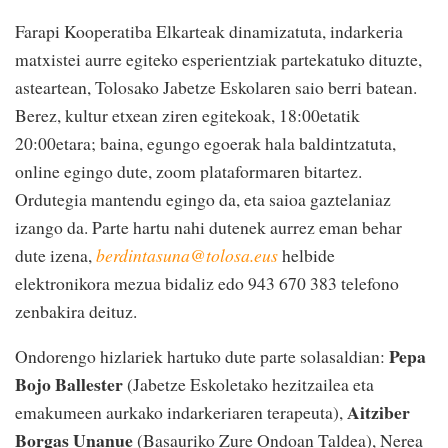
Farapi Kooperatiba Elkarteak dinamizatuta, indarkeria
matxistei aurre egiteko esperientziak partekatuko dituzte,
asteartean, Tolosako Jabetze Eskolaren saio berri batean.
Berez, kultur etxean ziren egitekoak, 18:00etatik
20:00etara; baina, egungo egoerak hala baldintzatuta,
online egingo dute, zoom plataformaren bitartez.
Ordutegia mantendu egingo da, eta saioa gaztelaniaz
izango da. Parte hartu nahi dutenek aurrez eman behar
dute izena,
berdintasuna@tolosa.eus
helbide
elektronikora mezua bidaliz edo 943 670 383 telefono
zenbakira deituz.
Pepa
Ondorengo hizlariek hartuko dute parte solasaldian:
Bojo Ballester
(Jabetze Eskoletako hezitzailea eta
Aitziber
emakumeen aurkako indarkeriaren terapeuta),
Borgas Unanue
(Basauriko Zure Ondoan Taldea), Nerea