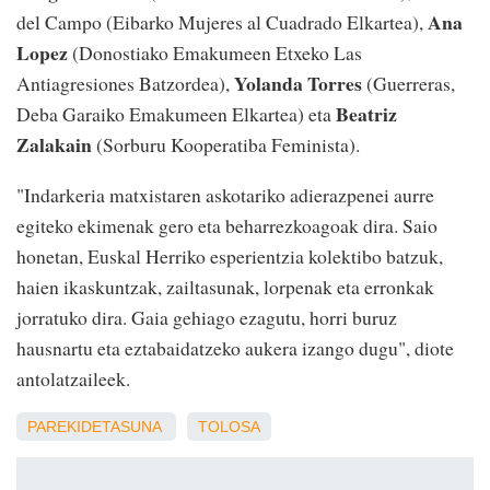
Ana
del Campo (Eibarko Mujeres al Cuadrado Elkartea),
Lopez
(Donostiako Emakumeen Etxeko Las
Yolanda Torres
Antiagresiones Batzordea),
(Guerreras,
Beatriz
Deba Garaiko Emakumeen Elkartea) eta
Zalakain
(Sorburu Kooperatiba Feminista).
"Indarkeria matxistaren askotariko adierazpenei aurre
egiteko ekimenak gero eta beharrezkoagoak dira. Saio
honetan, Euskal Herriko esperientzia kolektibo batzuk,
haien ikaskuntzak, zailtasunak, lorpenak eta erronkak
jorratuko dira. Gaia gehiago ezagutu, horri buruz
hausnartu eta eztabaidatzeko aukera izango dugu", diote
antolatzaileek.
PAREKIDETASUNA
TOLOSA