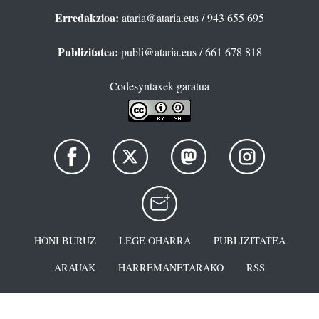
Erredakzioa:
ataria@ataria.eus
/ 943 655 695
Publizitatea:
publi@ataria.eus
/ 661 678 818
Codesyntaxek garatua
HONI BURUZ
LEGE OHARRA
PUBLIZITATEA
ARAUAK
HARREMANETARAKO
RSS