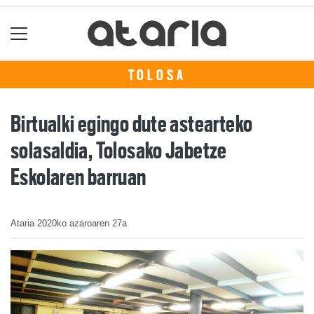
TOLOSA
Birtualki egingo dute astearteko
solasaldia, Tolosako Jabetze
Eskolaren barruan
Ataria
2020ko azaroaren 27a