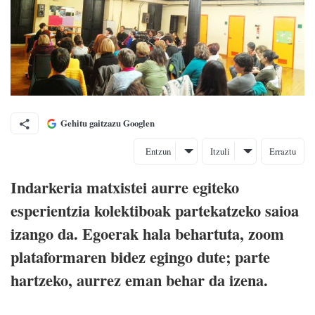
Gehitu gaitzazu Googlen
Entzun
Itzuli
Erraztu
Indarkeria matxistei aurre egiteko
esperientzia kolektiboak partekatzeko saioa
izango da. Egoerak hala behartuta, zoom
plataformaren bidez egingo dute; parte
hartzeko, aurrez eman behar da izena.