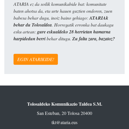
ATARIA ez da soilik komunikabide bat: komunitate
baten ahotsa da, eta urte hauen guztien ondoren, zuen
babesa behar dugu, inoiz baino gehiago:
ATARIAk
behar du Tolosaldea
. Horregatik erronka bat daukagu
esku artean:
gure eskualdeko 28 herrietan hamarna
harpidedun berri
behar ditugu.
Zu falta zara, bazatoz?
EGIN ATARIKIDE!
Tolosaldeko Komunikazio Taldea S.M.
San Esteban, 20 Tolosa 20400
tkt@ataria.eus