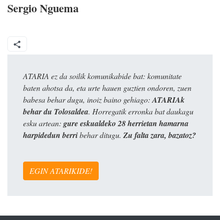
Sergio Nguema
ATARIA ez da soilik komunikabide bat: komunitate
baten ahotsa da, eta urte hauen guztien ondoren, zuen
babesa behar dugu, inoiz baino gehiago:
ATARIAk
behar du Tolosaldea
. Horregatik erronka bat daukagu
esku artean:
gure eskualdeko 28 herrietan hamarna
harpidedun berri
behar ditugu.
Zu falta zara, bazatoz?
EGIN ATARIKIDE!