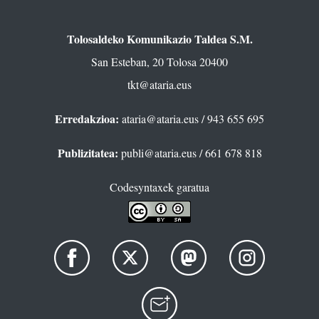
Tolosaldeko Komunikazio Taldea S.M.
San Esteban, 20 Tolosa 20400
tkt@ataria.eus
Erredakzioa:
ataria@ataria.eus
/ 943 655 695
Publizitatea:
publi@ataria.eus
/ 661 678 818
Codesyntaxek garatua