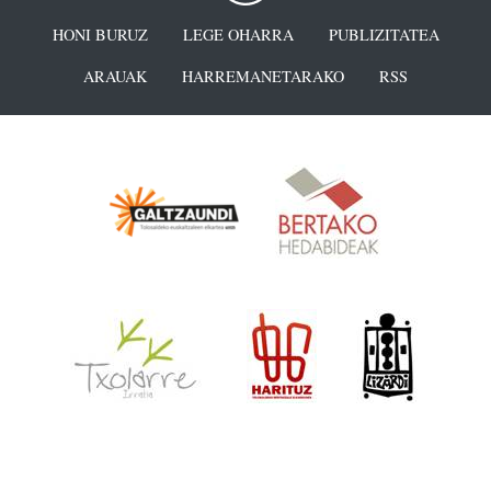
HONI BURUZ
LEGE OHARRA
PUBLIZITATEA
ARAUAK
HARREMANETARAKO
RSS