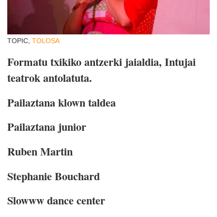
TOPIC,
TOLOSA
Formatu txikiko antzerki jaialdia, Intujai
teatrok antolatuta.
Pailaztana klown taldea
Pailaztana junior
Ruben Martin
Stephanie Bouchard
Slowww dance center