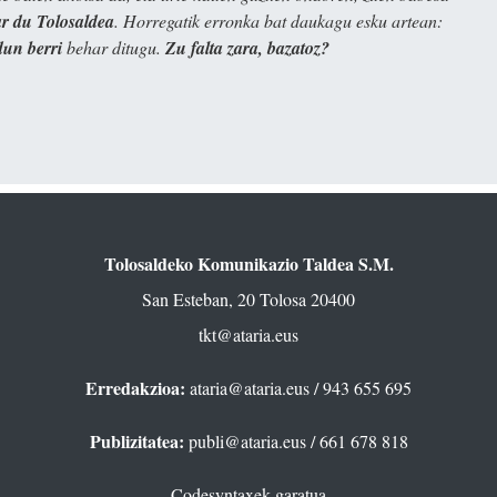
 du Tolosaldea
. Horregatik erronka bat daukagu esku artean:
dun berri
behar ditugu.
Zu falta zara, bazatoz?
Tolosaldeko Komunikazio Taldea S.M.
San Esteban, 20 Tolosa 20400
tkt@ataria.eus
Erredakzioa:
ataria@ataria.eus
/ 943 655 695
Publizitatea:
publi@ataria.eus
/ 661 678 818
Codesyntaxek garatua