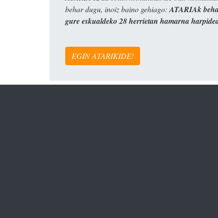
behar dugu, inoiz baino gehiago:
ATARIAk behar
gure eskualdeko 28 herrietan hamarna harpide
EGIN ATARIKIDE!