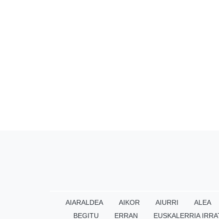
AIARALDEA
AIKOR
AIURRI
ALEA
BEGITU
ERRAN
EUSKALERRIA IRRA