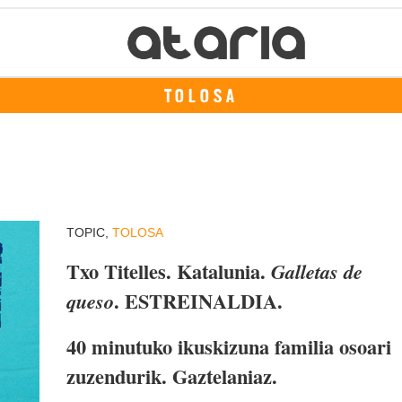
TOLOSA
TOPIC,
TOLOSA
Txo Titelles. Katalunia.
Galletas de
. ESTREINALDIA.
queso
40 minutuko ikuskizuna familia osoari
zuzendurik. Gaztelaniaz.