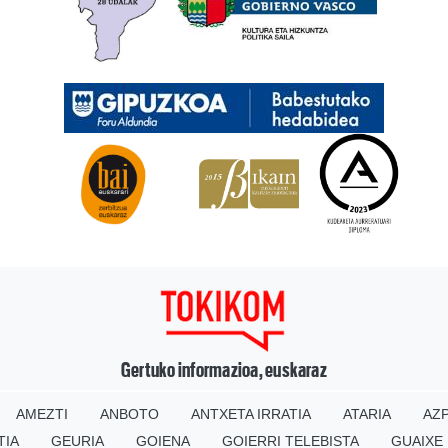
Gertuko informazioa, euskaraz
AMEZTI
ANBOTO
ANTXETA IRRATIA
ATARIA
AZP
TIA
GEURIA
GOIENA
GOIERRI TELEBISTA
GUAIXE