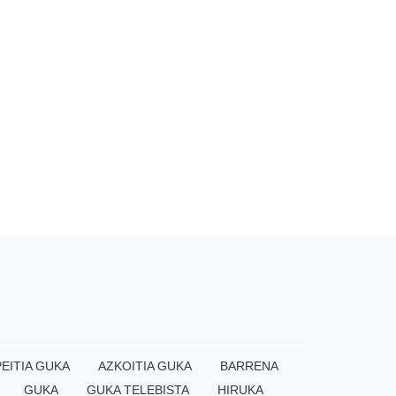
EITIA GUKA
AZKOITIA GUKA
BARRENA
GUKA
GUKA TELEBISTA
HIRUKA