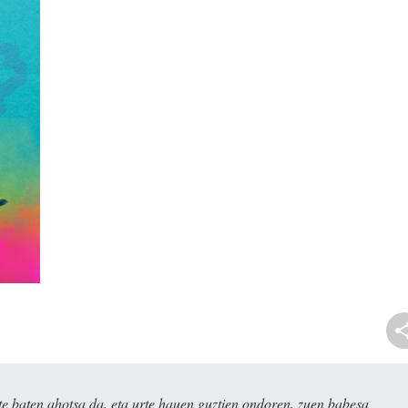
e baten ahotsa da, eta urte hauen guztien ondoren, zuen babesa