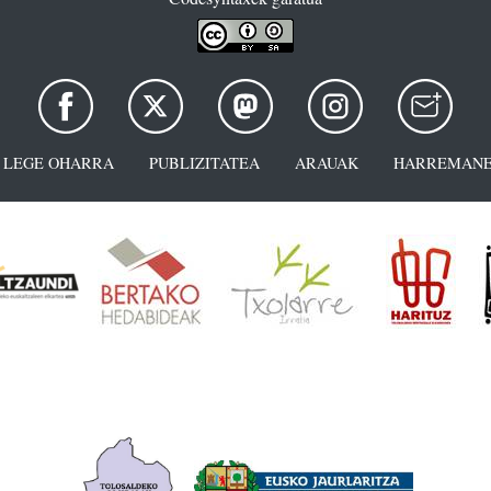
LEGE OHARRA
PUBLIZITATEA
ARAUAK
HARREMANE