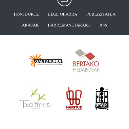
HONI BURUZ
LEGE OHARRA
PUBLIZITATEA
ARAUAK
HARREMANETARAKO
RSS