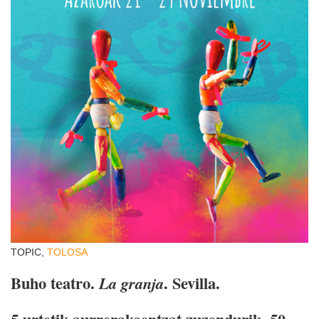
TOPIC,
TOLOSA
Buho teatro.
. Sevilla.
La granja