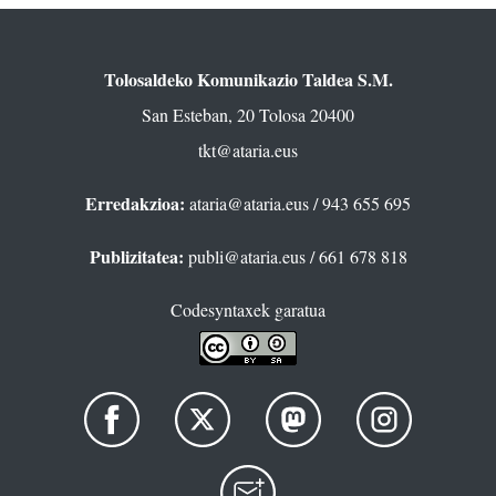
Tolosaldeko Komunikazio Taldea S.M.
San Esteban, 20 Tolosa 20400
tkt@ataria.eus
Erredakzioa:
ataria@ataria.eus
/ 943 655 695
Publizitatea:
publi@ataria.eus
/ 661 678 818
Codesyntaxek garatua