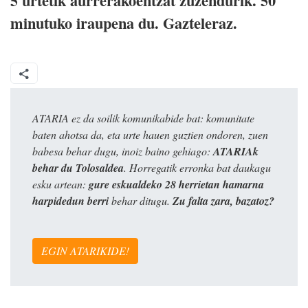
5 urtetik aurrerakoentzat zuzendurik. 50
minutuko iraupena du. Gazteleraz.
ATARIA ez da soilik komunikabide bat: komunitate
baten ahotsa da, eta urte hauen guztien ondoren, zuen
babesa behar dugu, inoiz baino gehiago:
ATARIAk
behar du Tolosaldea
. Horregatik erronka bat daukagu
esku artean:
gure eskualdeko 28 herrietan hamarna
harpidedun berri
behar ditugu.
Zu falta zara, bazatoz?
EGIN ATARIKIDE!