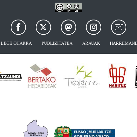
LEGE OHARRA
PUBLIZITATEA
ARAUAK
HARREMANE