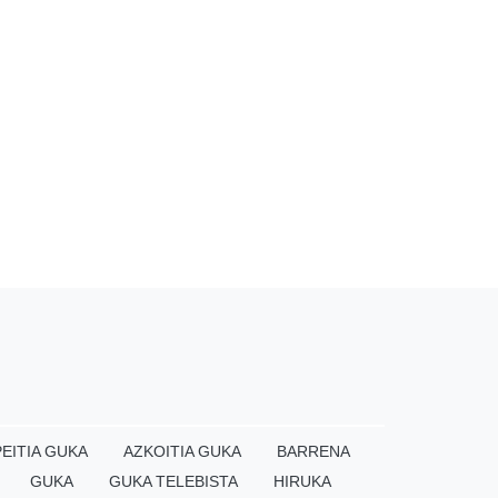
EITIA GUKA
AZKOITIA GUKA
BARRENA
GUKA
GUKA TELEBISTA
HIRUKA