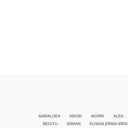
AIARALDEA
AIKOR
AIURRI
ALEA
BEGITU
ERRAN
EUSKALERRIA IRRA