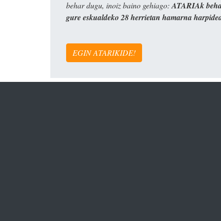
behar dugu, inoiz baino gehiago:
ATARIAk behar
gure eskualdeko 28 herrietan hamarna harpide
EGIN ATARIKIDE!