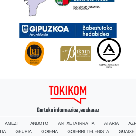
Gertuko informazioa, euskaraz
AMEZTI
ANBOTO
ANTXETA IRRATIA
ATARIA
AZP
TIA
GEURIA
GOIENA
GOIERRI TELEBISTA
GUAIXE