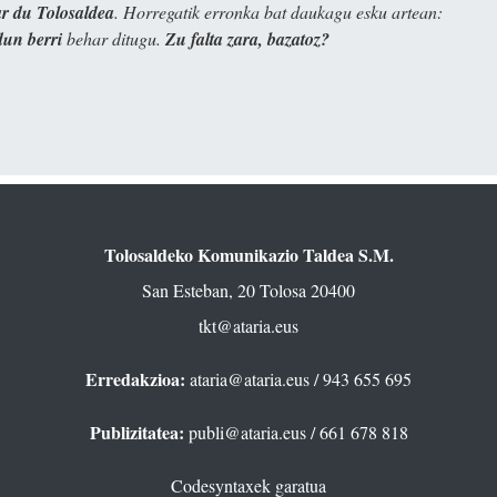
 du Tolosaldea
. Horregatik erronka bat daukagu esku artean:
dun berri
behar ditugu.
Zu falta zara, bazatoz?
Tolosaldeko Komunikazio Taldea S.M.
San Esteban, 20 Tolosa 20400
tkt@ataria.eus
Erredakzioa:
ataria@ataria.eus
/ 943 655 695
Publizitatea:
publi@ataria.eus
/ 661 678 818
Codesyntaxek garatua