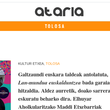
TOLOSA
KULTUR ETXEA,
TOLOSA
Galtzaundi euskara taldeak antolatuta,
bada garaia
Lan-mundua euskalduntzea
hitzaldia. Aldez aurretik, doako sarrer
eskuratu beharko dira. Elhuyar
Aholkularitzako Maddi Etxebarriak