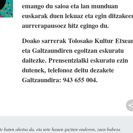
emango du saioa eta lan munduan
euskarak duen lekuaz eta egin ditzakee
aurrerapausoez hitz egingo du.
Doako sarrerak Tolosako Kultur Etxea
eta Galtzaundiren egoitzan eskuratu
daitezke. Prensentzialki eskuratu ezin
dutenek, telefonoz deitu dezakete
Galtzaundira: 943 655 004.
e baten ahotsa da, eta urte hauen guztien ondoren, zuen babesa