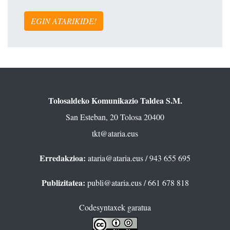
EGIN ATARIKIDE!
Tolosaldeko Komunikazio Taldea S.M.
San Esteban, 20 Tolosa 20400
tkt@ataria.eus
Erredakzioa:
ataria@ataria.eus
/ 943 655 695
Publizitatea:
publi@ataria.eus
/ 661 678 818
Codesyntaxek garatua