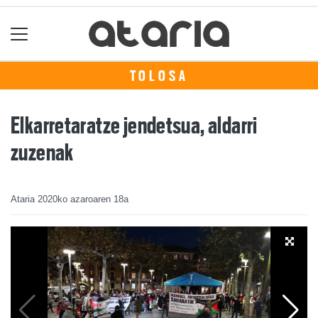
TOLOSA
Elkarretaratze jendetsua, aldarri
zuzenak
Ataria
2020ko azaroaren 18a