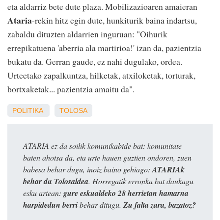
eta aldarriz bete dute plaza. Mobilizazioaren amaieran
Ataria
-rekin hitz egin dute, hunkiturik baina indartsu,
zabaldu dituzten aldarrien inguruan: "Oihurik
errepikatuena 'aberria ala martirioa!' izan da, pazientzia
bukatu da. Gerran gaude, ez nahi dugulako, ordea.
Urteetako zapalkuntza, hilketak, atxiloketak, torturak,
bortxaketak... pazientzia amaitu da".
POLITIKA
TOLOSA
ATARIA ez da soilik komunikabide bat: komunitate
baten ahotsa da, eta urte hauen guztien ondoren, zuen
babesa behar dugu, inoiz baino gehiago:
ATARIAk
behar du Tolosaldea
. Horregatik erronka bat daukagu
esku artean:
gure eskualdeko 28 herrietan hamarna
harpidedun berri
behar ditugu.
Zu falta zara, bazatoz?