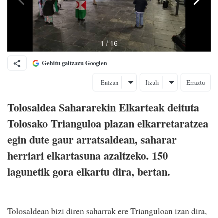
Gehitu gaitzazu Googlen
Entzun
Itzuli
Erraztu
Tolosaldea Sahararekin Elkarteak deituta
Tolosako Trianguloa plazan elkarretaratzea
egin dute gaur arratsaldean, saharar
herriari elkartasuna azaltzeko. 150
lagunetik gora elkartu dira, bertan.
Tolosaldean bizi diren saharrak ere Trianguloan izan dira,