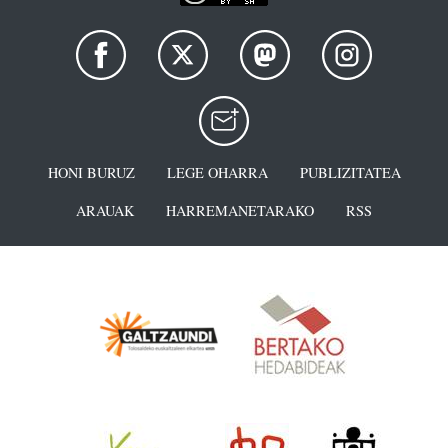
HONI BURUZ
LEGE OHARRA
PUBLIZITATEA
ARAUAK
HARREMANETARAKO
RSS