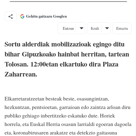
Gehitu gaitzazu Googlen
Entzun
Itzuli
Erraztu
Sortu alderdiak mobilizazioak egingo ditu
bihar Gipuzkoako hainbat herritan, tartean
Tolosan. 12:00etan elkartuko dira Plaza
Zaharrean.
Elkarretaratzeetan besteak beste, osasungintzan,
hezkuntzan, pentsioetan, garraioan edo zaintza arloan diru
publiko gehiago inbertitzeko eskatuko dute. Horiek
horrela, eta Euskal Herria osasun larrialdi egoeran dagoela
eta, koronabirusaren arakatze eta detekzio gaitasuna