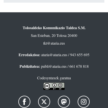
Tolosaldeko Komunikazio Taldea S.M.
San Esteban, 20 Tolosa 20400
tkt@ataria.eus
Erredakzioa:
ataria@ataria.eus
/ 943 655 695
Publizitatea:
publi@ataria.eus
/ 661 678 818
Codesyntaxek garatua