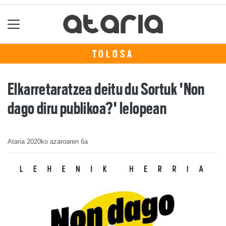
TOLOSA
Elkarretaratzea deitu du Sortuk 'Non
dago diru publikoa?' lelopean
Ataria
2020ko azaroaren 6a