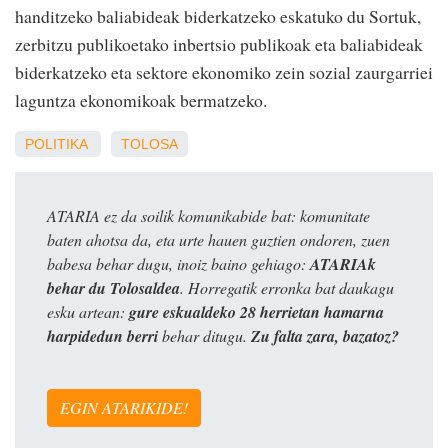
handitzeko baliabideak biderkatzeko eskatuko du Sortuk,
zerbitzu publikoetako inbertsio publikoak eta baliabideak
biderkatzeko eta sektore ekonomiko zein sozial zaurgarriei
laguntza ekonomikoak bermatzeko.
POLITIKA
TOLOSA
ATARIA ez da soilik komunikabide bat: komunitate
baten ahotsa da, eta urte hauen guztien ondoren, zuen
babesa behar dugu, inoiz baino gehiago:
ATARIAk
behar du Tolosaldea
. Horregatik erronka bat daukagu
esku artean:
gure eskualdeko 28 herrietan hamarna
harpidedun berri
behar ditugu.
Zu falta zara, bazatoz?
EGIN ATARIKIDE!